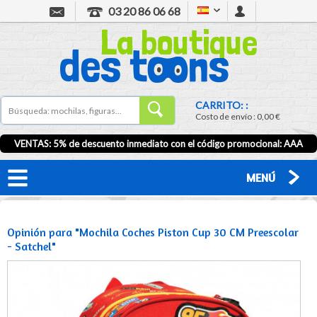
03 20 86 06 68
CARRITO: :
Costo de envío :
0,00 €
VENTAS: 5% de descuento inmediato con el código promocional:
AAA
MENÚ
Opinión para "Mochila Coches Piston Cup 30 CM Preescolar
- Satchel"