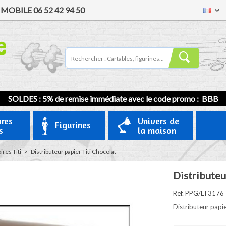
/
MOBILE
06 52 42 94 50
SOLDES : 5% de remise immédiate avec le code promo : BBB
ures
Univers de
Figurines
s
la maison
res Titi
>
Distributeur papier Titi Chocolat
Distributeu
Ref. PPG/LT3176
Distributeur papie