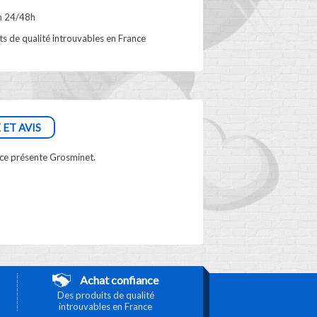
n 24/48h
s de qualité introuvables en France
 ET AVIS
face présente Grosminet.
Achat confiance
Des produits de qualité
introuvables en France