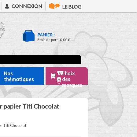
CONNEXION
LE BLOG
PANIER :
Frais de port :
0,00 €
Nos
Choix
thématiques
des
marques
r papier Titi Chocolat
r Titi Chocolat