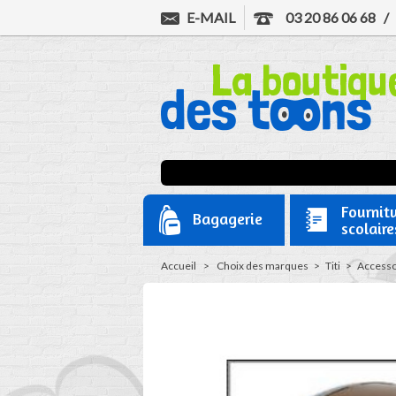
E-MAIL
03 20 86 06 68
Fournit
Bagagerie
scolaire
Accueil
>
Choix des marques
>
Titi
>
Accessoi