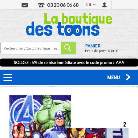
03 20 86 06 68
PANIER :
Frais de port :
0,00 €
SOLDES : 5% de remise immédiate avec le code promo : AAA
MENU