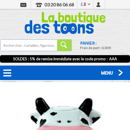
03 20 86 06 68
PANIER :
Frais de port :
0,00 €
SOLDES : 5% de remise immédiate avec le code promo : AAA
MENU