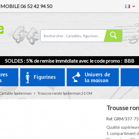
/
MOBILE
06 52 42 94 50
SOLDES : 5% de remise immédiate avec le code promo : BBB
ures
Univers de
Figurines
s
la maison
Cartable Spiderman
>
Trousse ronde Spiderman 21 CM
Trousse ro
Ref. GRM/337-7
Qualité supérieur
1 compartiment z