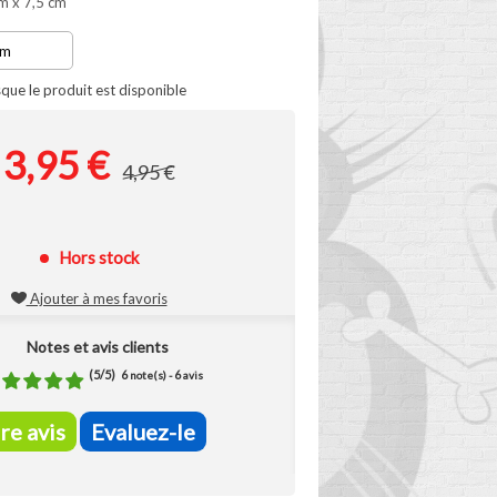
m x 7,5 cm
que le produit est disponible
3,95 €
4,95 €
Hors stock
Ajouter à mes favoris
Notes et avis clients
(
5
/
5
)
6
6
note(s) -
avis
ire avis
Evaluez-le