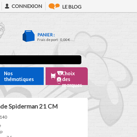
CONNEXION
LE BLOG
PANIER :
Frais de port :
0,00 €
Nos
Choix
thématiques
des
marques
nde Spiderman 21 CM
5140
e
ip