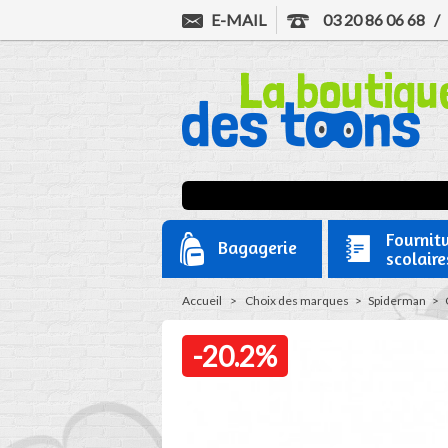
E-MAIL
03 20 86 06 68
Fournit
Bagagerie
scolaire
Accueil
>
Choix des marques
>
Spiderman
>
-20.2%