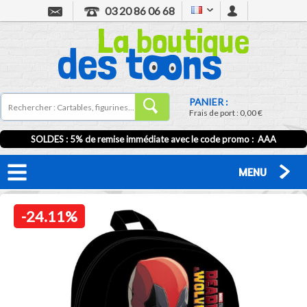
03 20 86 06 68
PANIER :
Frais de port :
0,00 €
SOLDES : 5% de remise immédiate avec le code promo : AAA
MENU
-24.11%