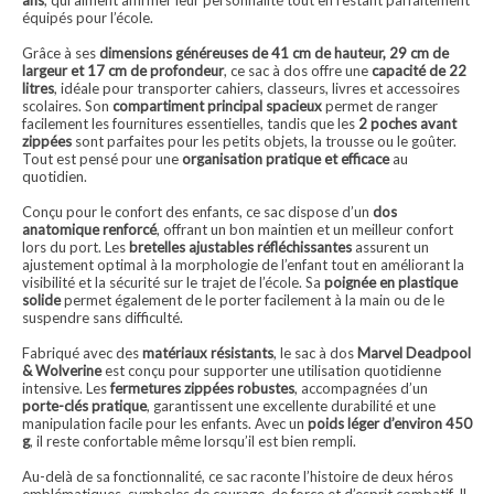
ans
, qui aiment affirmer leur personnalité tout en restant parfaitement
équipés pour l’école.
Grâce à ses
dimensions généreuses de 41 cm de hauteur, 29 cm de
largeur et 17 cm de profondeur
, ce sac à dos offre une
capacité de 22
litres
, idéale pour transporter cahiers, classeurs, livres et accessoires
scolaires. Son
compartiment principal spacieux
permet de ranger
facilement les fournitures essentielles, tandis que les
2 poches avant
zippées
sont parfaites pour les petits objets, la trousse ou le goûter.
Tout est pensé pour une
organisation pratique et efficace
au
quotidien.
Conçu pour le confort des enfants, ce sac dispose d’un
dos
anatomique renforcé
, offrant un bon maintien et un meilleur confort
lors du port. Les
bretelles ajustables réfléchissantes
assurent un
ajustement optimal à la morphologie de l’enfant tout en améliorant la
visibilité et la sécurité sur le trajet de l’école. Sa
poignée en plastique
solide
permet également de le porter facilement à la main ou de le
suspendre sans difficulté.
Fabriqué avec des
matériaux résistants
, le sac à dos
Marvel Deadpool
& Wolverine
est conçu pour supporter une utilisation quotidienne
intensive. Les
fermetures zippées robustes
, accompagnées d’un
porte-clés pratique
, garantissent une excellente durabilité et une
manipulation facile pour les enfants. Avec un
poids léger d’environ 450
g
, il reste confortable même lorsqu’il est bien rempli.
Au-delà de sa fonctionnalité, ce sac raconte l’histoire de deux héros