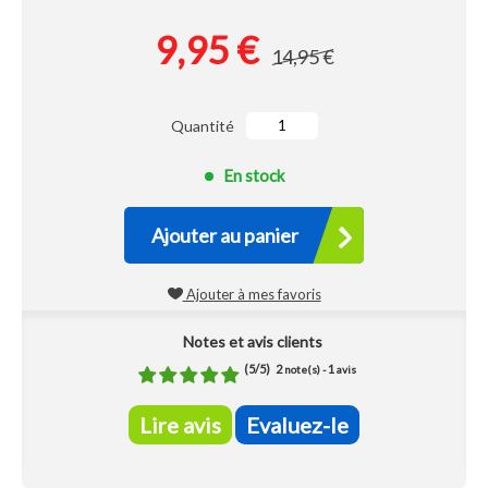
9,95 €
14,95 €
Quantité
En stock
Ajouter au panier
Ajouter à mes favoris
Notes et avis clients
(
5
/
5
)
2
1
note(s) -
avis
Lire avis
Evaluez-le