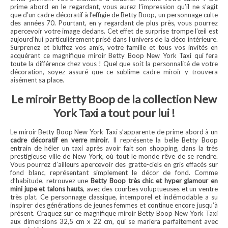
prime abord en le regardant, vous aurez l’impression qu’il ne s’agit
que d’un cadre décoratif à l’effigie de Betty Boop, un personnage culte
des années 70. Pourtant, en y regardant de plus près, vous pourrez
apercevoir votre image dedans. Cet effet de surprise trompe l’œil est
aujourd’hui particulièrement prisé dans l’univers de la déco intérieure.
Surprenez et bluffez vos amis, votre famille et tous vos invités en
acquérant ce magnifique miroir Betty Boop New York Taxi qui fera
toute la différence chez vous ! Quel que soit la personnalité de votre
décoration, soyez assuré que ce sublime cadre miroir y trouvera
aisément sa place.
Le miroir Betty Boop de la collection New
York Taxi a tout pour lui !
Le miroir Betty Boop New York Taxi s’apparente de prime abord à un
cadre décoratif en verre miroir
. Il représente la belle Betty Boop
entrain de héler un taxi après avoir fait son shopping, dans la très
prestigieuse ville de New York, où tout le monde rêve de se rendre.
Vous pourrez d’ailleurs apercevoir des gratte-ciels en gris effacés sur
fond blanc, représentant simplement le décor de fond. Comme
d’habitude, retrouvez une
Betty Boop très chic et hyper glamour en
mini jupe et talons hauts
, avec des courbes voluptueuses et un ventre
très plat. Ce personnage classique, intemporel et indémodable a su
inspirer des générations de jeunes femmes et continue encore jusqu’à
présent. Craquez sur ce magnifique miroir Betty Boop New York Taxi
aux dimensions 32,5 cm x 22 cm, qui se mariera parfaitement avec