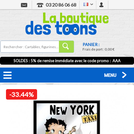
03 20 86 06 68
PANIER :
Frais de port :
0,00 €
SOLDES : 5% de remise immédiate avec le code promo : AAA
MENU
-33.44%