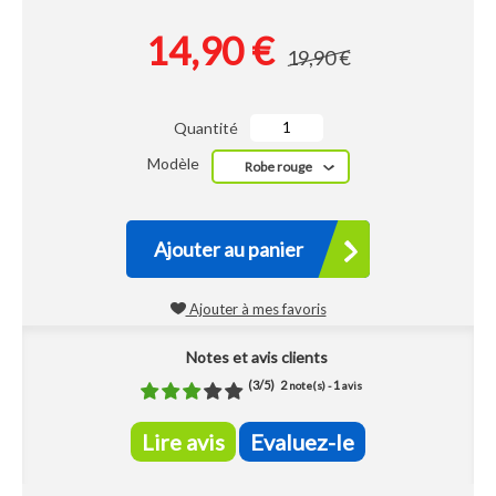
14,90 €
19,90 €
Quantité
Modèle
Robe rouge
Ajouter au panier
Ajouter à mes favoris
Notes et avis clients
(
3
/
5
)
2
1
note(s) -
avis
Lire avis
Evaluez-le