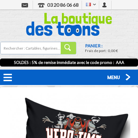
03 20 86 06 68
PANIER :
Frais de port :
0,00 €
SOLDES : 5% de remise immédiate avec le code promo : AAA
MENU