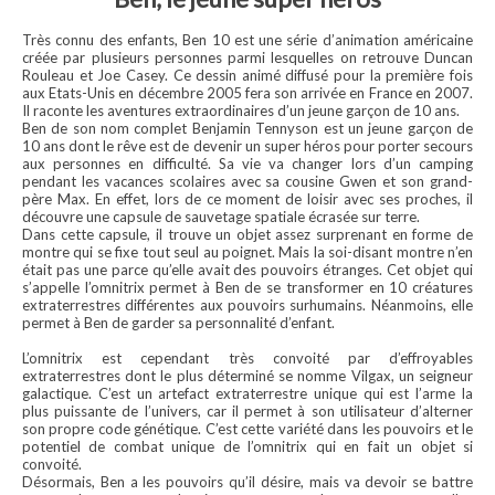
Très connu des enfants, Ben 10 est une série d’animation américaine
créée par plusieurs personnes parmi lesquelles on retrouve Duncan
Rouleau et Joe Casey. Ce dessin animé diffusé pour la première fois
aux Etats-Unis en décembre 2005 fera son arrivée en France en 2007.
Il raconte les aventures extraordinaires d’un jeune garçon de 10 ans.
Ben de son nom complet Benjamin Tennyson est un jeune garçon de
10 ans dont le rêve est de devenir un super héros pour porter secours
aux personnes en difficulté. Sa vie va changer lors d’un camping
pendant les vacances scolaires avec sa cousine Gwen et son grand-
père Max. En effet, lors de ce moment de loisir avec ses proches, il
découvre une capsule de sauvetage spatiale écrasée sur terre.
Dans cette capsule, il trouve un objet assez surprenant en forme de
montre qui se fixe tout seul au poignet. Mais la soi-disant montre n’en
était pas une parce qu’elle avait des pouvoirs étranges. Cet objet qui
s’appelle l’omnitrix permet à Ben de se transformer en 10 créatures
extraterrestres différentes aux pouvoirs surhumains. Néanmoins, elle
permet à Ben de garder sa personnalité d’enfant.
L’omnitrix est cependant très convoité par d’effroyables
extraterrestres dont le plus déterminé se nomme Vilgax, un seigneur
galactique. C’est un artefact extraterrestre unique qui est l’arme la
plus puissante de l’univers, car il permet à son utilisateur d’alterner
son propre code génétique. C’est cette variété dans les pouvoirs et le
potentiel de combat unique de l’omnitrix qui en fait un objet si
convoité.
Désormais, Ben a les pouvoirs qu’il désire, mais va devoir se battre