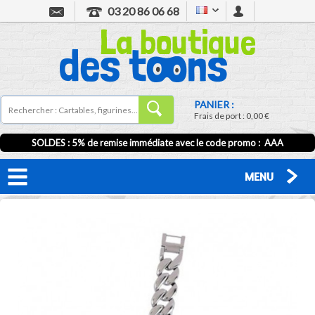
03 20 86 06 68
PANIER :
Frais de port :
0,00 €
SOLDES : 5% de remise immédiate avec le code promo : AAA
MENU