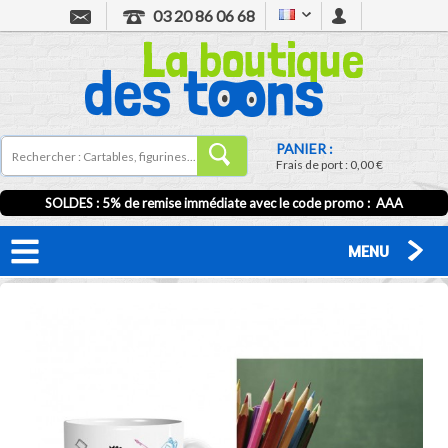
03 20 86 06 68
PANIER :
Frais de port :
0,00 €
SOLDES : 5% de remise immédiate avec le code promo : AAA
MENU