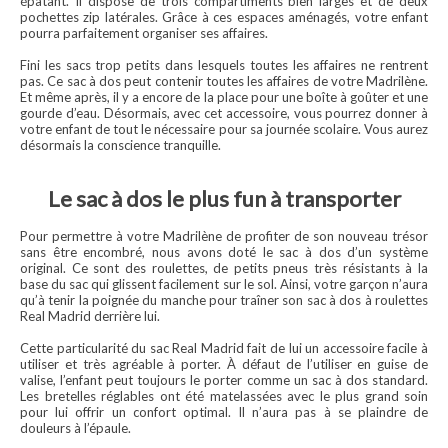
épatant. Il dispose de trois compartiments bien larges et de deux
pochettes zip latérales. Grâce à ces espaces aménagés, votre enfant
pourra parfaitement organiser ses affaires.
Fini les sacs trop petits dans lesquels toutes les affaires ne rentrent
pas. Ce sac à dos peut contenir toutes les affaires de votre Madrilène.
Et même après, il y a encore de la place pour une boîte à goûter et une
gourde d’eau. Désormais, avec cet accessoire, vous pourrez donner à
votre enfant de tout le nécessaire pour sa journée scolaire. Vous aurez
désormais la conscience tranquille.
Le sac à dos le plus fun à transporter
Pour permettre à votre Madrilène de profiter de son nouveau trésor
sans être encombré, nous avons doté le sac à dos d’un système
original. Ce sont des roulettes, de petits pneus très résistants à la
base du sac qui glissent facilement sur le sol. Ainsi, votre garçon n’aura
qu’à tenir la poignée du manche pour traîner son sac à dos à roulettes
Real Madrid derrière lui.
Cette particularité du sac Real Madrid fait de lui un accessoire facile à
utiliser et très agréable à porter. À défaut de l’utiliser en guise de
valise, l’enfant peut toujours le porter comme un sac à dos standard.
Les bretelles réglables ont été matelassées avec le plus grand soin
pour lui offrir un confort optimal. Il n’aura pas à se plaindre de
douleurs à l’épaule.