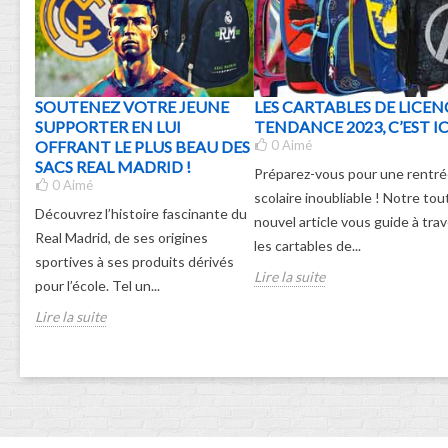
SOUTENEZ VOTRE JEUNE
LES CARTABLES DE LICEN
SUPPORTER EN LUI
TENDANCE 2023, C’EST ICI
OFFRANT LE PLUS BEAU DES
0
Aimé
SACS REAL MADRID !
Préparez-vous pour une rentr
0
Aimé
scolaire inoubliable ! Notre tou
Découvrez l’histoire fascinante du
nouvel article vous guide à tra
Real Madrid, de ses origines
les cartables de...
sportives à ses produits dérivés
Lire la suite
pour l’école. Tel un...
Lire la suite