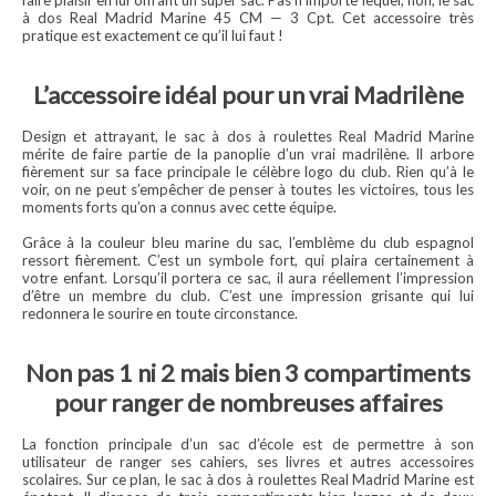
faire plaisir en lui offrant un super sac. Pas n’importe lequel, non, le sac
à dos Real Madrid Marine 45 CM — 3 Cpt. Cet accessoire très
pratique est exactement ce qu’il lui faut !
L’accessoire idéal pour un vrai Madrilène
Design et attrayant, le sac à dos à roulettes Real Madrid Marine
mérite de faire partie de la panoplie d’un vrai madrilène. Il arbore
fièrement sur sa face principale le célèbre logo du club. Rien qu’à le
voir, on ne peut s’empêcher de penser à toutes les victoires, tous les
moments forts qu’on a connus avec cette équipe.
Grâce à la couleur bleu marine du sac, l’emblème du club espagnol
ressort fièrement. C’est un symbole fort, qui plaira certainement à
votre enfant. Lorsqu’il portera ce sac, il aura réellement l’impression
d’être un membre du club. C’est une impression grisante qui lui
redonnera le sourire en toute circonstance.
Non pas 1 ni 2 mais bien 3 compartiments
pour ranger de nombreuses affaires
La fonction principale d’un sac d’école est de permettre à son
utilisateur de ranger ses cahiers, ses livres et autres accessoires
scolaires. Sur ce plan, le sac à dos à roulettes Real Madrid Marine est