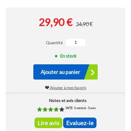
29,90 €
34,90 €
Quantité
En stock
Ajouter au panier
Ajouter à mes favoris
Notes et avis clients
(
4
/
5
)
1
1
note(s) -
avis
Lire avis
Evaluez-le