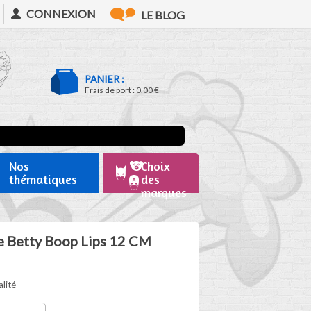
CONNEXION
LE BLOG
PANIER :
Frais de port :
0,00 €
Nos
Choix
thématiques
des
marques
e Betty Boop Lips 12 CM
alité