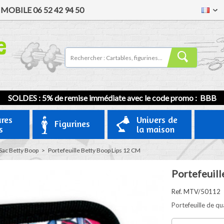
/
MOBILE
06 52 42 94 50
SOLDES : 5% de remise immédiate avec le code promo : BBB
ures
Univers de
Figurines
s
la maison
Sac Betty Boop
>
Portefeuille Betty Boop Lips 12 CM
Portefeuill
Ref. MTV/50112
Portefeuille de qu