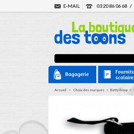
E-MAIL
03 20 86 06 68
Fournit
Bagagerie
scolaire
Accueil
>
Choix des marques
>
Betty Boop
>