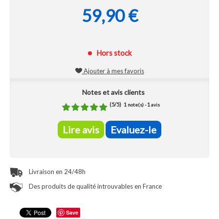
59,90 €
Hors stock
Ajouter à mes favoris
Notes et avis clients
(
5
/
5
)
1
1
note(s) -
avis
Lire avis
Evaluez-le
Livraison en 24/48h
Des produits de qualité introuvables en France
Save