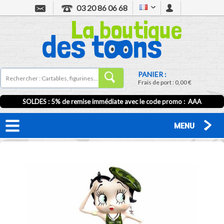
03 20 86 06 68
PANIER :
Frais de port :
0,00 €
SOLDES : 5% de remise immédiate avec le code promo : AAA
MENU