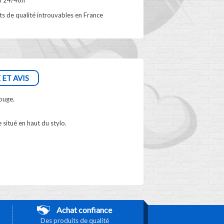
n 24/48h
s de qualité introuvables en France
 ET AVIS
rouge.
 situé en haut du stylo.
Achat confiance
Des produits de qualité