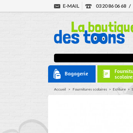
E-MAIL
03 20 86 06 68
Fournit
Bagagerie
scolaire
Accueil
>
Fournitures scolaires
>
Ecriture
>
S