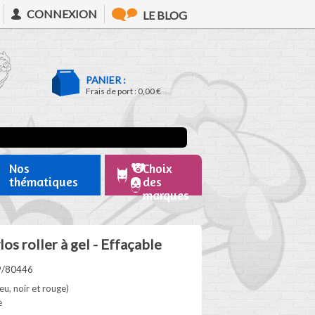
CONNEXION
LE BLOG
PANIER :
Frais de port :
0,00 €
Nos
Choix
thématiques
des
marques
los roller à gel - Effaçable
9/80446
eu, noir et rouge)
e