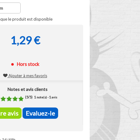
que le produit est disponible
1,29 €
Hors stock
Ajouter à mes favoris
Notes et avis clients
(
5
/
5
)
1
1
note(s) -
avis
ire avis
Evaluez-le