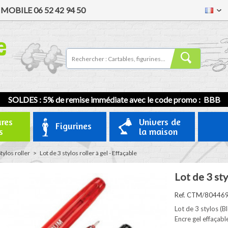
/
MOBILE
06 52 42 94 50
SOLDES : 5% de remise immédiate avec le code promo : BBB
ures
Univers de
Figurines
s
la maison
tylos roller
>
Lot de 3 stylos roller à gel - Effaçable
Lot de 3 sty
Ref. CTM/80446
Lot de 3 stylos (Bl
Encre gel effaçabl