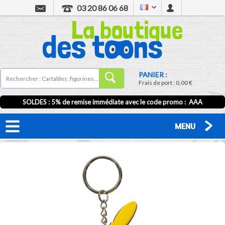
03 20 86 06 68
PANIER :
Frais de port :
0,00 €
SOLDES : 5% de remise immédiate avec le code promo : AAA
MENU