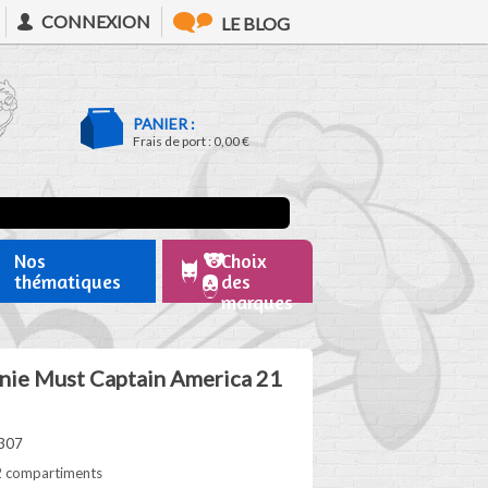
CONNEXION
LE BLOG
PANIER :
Frais de port :
0,00 €
Nos
Choix
thématiques
des
marques
nie Must Captain America 21
307
 2 compartiments