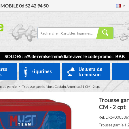
/
MOBILE
06 52 42 94 50
SOLDES : 5% de remise immédiate avec le code promo : BBB
ures
Univers de
Figurines
s
la maison
usse garnie
>
Trousse garnie Must Captain America 21 CM - 2 cpt
Trousse gar
CM - 2 cpt
Ref. DKS/000506
Trousse garnie à