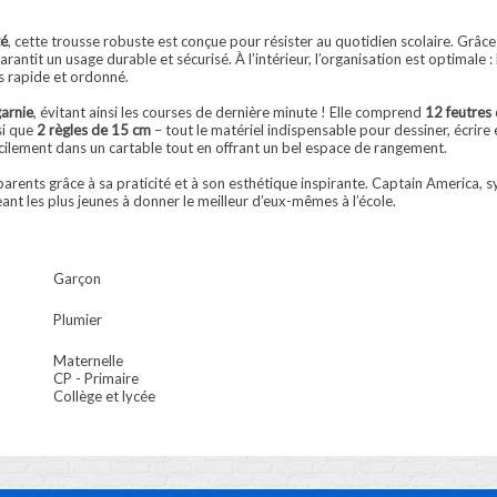
té
, cette trousse robuste est conçue pour résister au quotidien scolaire. Grâce
arantit un usage durable et sécurisé. À l’intérieur, l’organisation est optimal
s rapide et ordonné.
arnie
, évitant ainsi les courses de dernière minute ! Elle comprend
12 feutres 
si que
2 règles de 15 cm
– tout le matériel indispensable pour dessiner, écrire
 facilement dans un cartable tout en offrant un bel espace de rangement.
parents grâce à sa praticité et à son esthétique inspirante. Captain America, 
t les plus jeunes à donner le meilleur d’eux-mêmes à l’école.
Garçon
Plumier
Maternelle
CP - Primaire
Collège et lycée