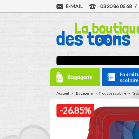
E-MAIL
03 20 86 06 68
Fournit
Bagagerie
scolaire
Accueil
>
Bagagerie
>
Trousse scolaire
>
Tro
-26.85%