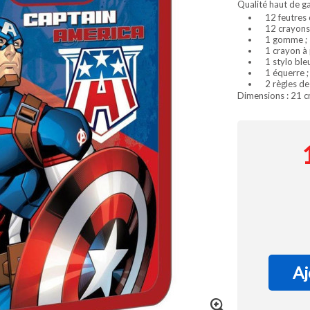
Qualité haut de 
12 feutres d
12 crayons 
1 gomme ;
1 crayon à 
1 stylo bleu
1 équerre ;
2 règles de
Dimensions : 21 c
Aj