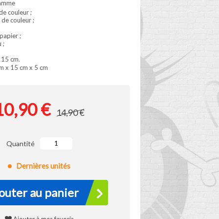
gamme
e couleur ;
de couleur ;
papier ;
 ;
 15 cm.
m x 15 cm x 5 cm
10,90 €
14,90 €
Quantité
Dernières unités
outer au panier