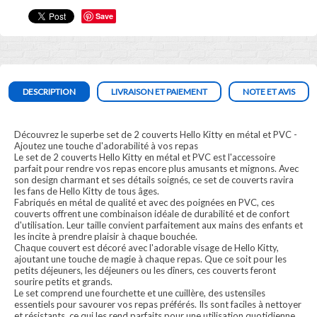
Save
DESCRIPTION
LIVRAISON ET PAIEMENT
NOTE ET AVIS
Découvrez le superbe set de 2 couverts Hello Kitty en métal et PVC -
Ajoutez une touche d'adorabilité à vos repas
Le set de 2 couverts Hello Kitty en métal et PVC est l'accessoire
parfait pour rendre vos repas encore plus amusants et mignons. Avec
son design charmant et ses détails soignés, ce set de couverts ravira
les fans de Hello Kitty de tous âges.
Fabriqués en métal de qualité et avec des poignées en PVC, ces
couverts offrent une combinaison idéale de durabilité et de confort
d'utilisation. Leur taille convient parfaitement aux mains des enfants et
les incite à prendre plaisir à chaque bouchée.
Chaque couvert est décoré avec l'adorable visage de Hello Kitty,
ajoutant une touche de magie à chaque repas. Que ce soit pour les
petits déjeuners, les déjeuners ou les dîners, ces couverts feront
sourire petits et grands.
Le set comprend une fourchette et une cuillère, des ustensiles
essentiels pour savourer vos repas préférés. Ils sont faciles à nettoyer
et résistants, ce qui les rend parfaits pour une utilisation quotidienne.