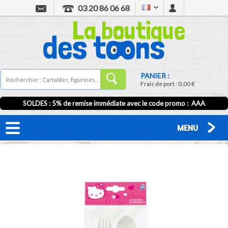
03 20 86 06 68
PANIER :
Frais de port :
0,00 €
SOLDES : 5% de remise immédiate avec le code promo : AAA
MENU