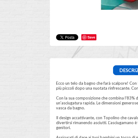
Save
DESCRI
Ecco un telo da bagno che farà scalpore! Con 
più piccoli dopo una nuotata rinfrescante. Con
Con la sua composizione che combina l'83% di
un'asciugatura rapida. Le dimensioni generose
vasca da bagno.
Il design accattivante, con Topolino che caval
divertirsi rimanendo asciutti. L'asciugamano è
genitori.
Assicurati di dare ai tuoi bambini un tocco d