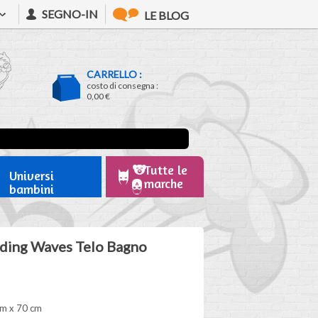
SEGNO-IN
LE BLOG
CARRELLO :
costo di consegna :
0,00 €
Tutte le
Universi
marche
bambini
iding Waves Telo Bagno
cm x 70 cm