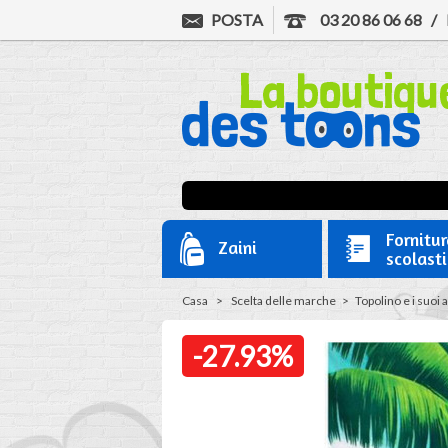
POSTA
03 20 86 06 68
/
Fornitur
Zaini
scolast
Casa
>
Scelta delle marche
>
Topolino e i suoi 
-27.93%