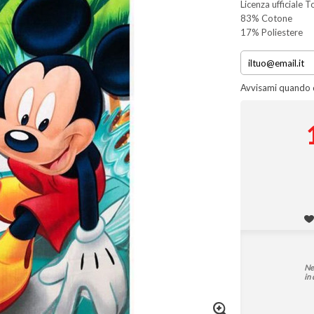
Licenza ufficiale 
83% Cotone
17% Poliestere
Avvisami quando d
Ne
in 