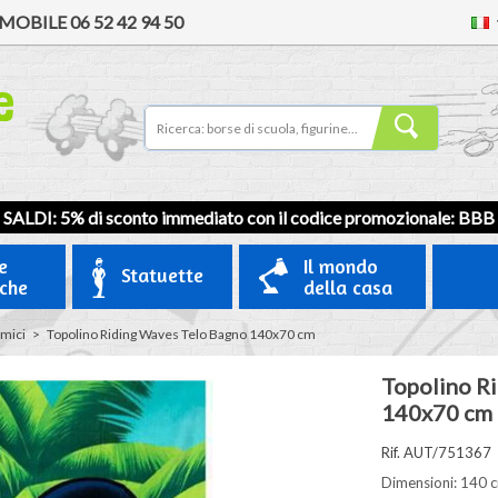
MOBILE
06 52 42 94 50
SALDI: 5% di sconto immediato con il codice promozionale:
BBB
e
Il mondo
Statuette
iche
della casa
amici
>
Topolino Riding Waves Telo Bagno 140x70 cm
Topolino R
140x70 cm
Rif. AUT/751367
Dimensioni: 140 