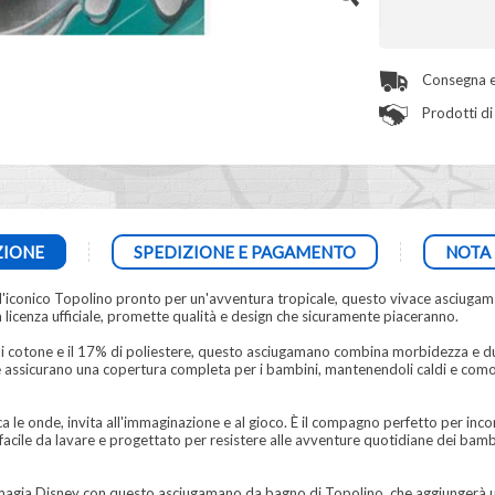
Consegna e
Prodotti di 
ZIONE
SPEDIZIONE E PAGAMENTO
NOTA 
l'iconico Topolino pronto per un'avventura tropicale, questo vivace asciuga
 licenza ufficiale, promette qualità e design che sicuramente piaceranno.
 cotone e il 17% di poliestere, questo asciugamano combina morbidezza e du
 assicurano una copertura completa per i bambini, mantenendoli caldi e comodi 
ca le onde, invita all'immaginazione e al gioco. È il compagno perfetto per inc
 facile da lavare e progettato per resistere alle avventure quotidiane dei bamb
i magia Disney con questo asciugamano da bagno di Topolino, che aggiungerà un