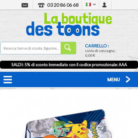
03 20 86 06 68
CARRELLO :
costo di consegna :
0,00 €
SALDI: 5% di sconto immediato con il codice promozionale: AAA
MENU