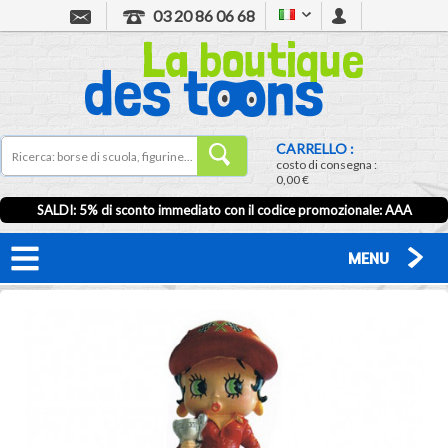
03 20 86 06 68
CARRELLO :
costo di consegna :
0,00 €
SALDI: 5% di sconto immediato con il codice promozionale: AAA
MENU