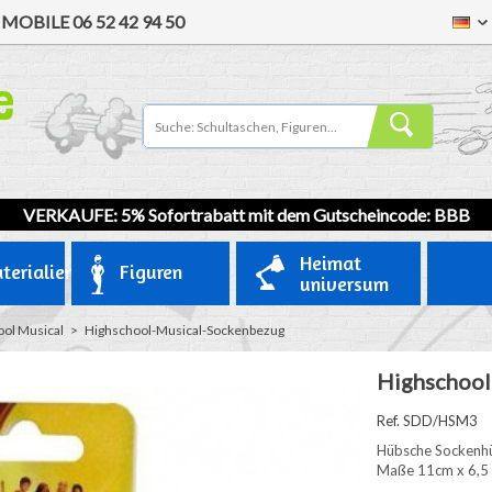
/
MOBILE
06 52 42 94 50
VERKAUFE: 5% Sofortrabatt mit dem Gutscheincode: BBB
Heimat
terialien
Figuren
universum
ool Musical
>
Highschool-Musical-Sockenbezug
Highschool
Ref. SDD/HSM3
Hübsche Sockenhül
Maße 11cm x 6,5