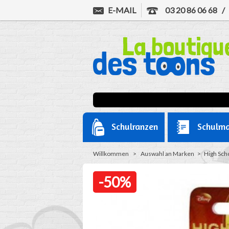
E-MAIL
03 20 86 06 68
Schulranzen
Schulma
Willkommen
>
Auswahl an Marken
>
High Sch
-50%