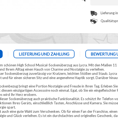
Lieferung i
Qualitätspr
LIEFERUNG UND ZAHLUNG
BEWERTUNG 
iesem schönen High School Musical-Sockenüberzug aus Lycra. Mit den Maßen 11 
 und Ihrem Alltag einen Hauch von Charme und Nostalgie zu verleihen.
ser Sockenüberzug zuverlässig vor Kratzern, leichten Stößen und Staub. Lycra i
t und für einen sicheren Sitz und eine angenehme Haptik sorgt. Darüber hinau
ckenbezug bringt eine Portion Nostalgie und Freude in Ihren Tag. Erleben S
diesem einzigartigen Accessoire noch einmal. Egal, ob Sie ein eingefleischter
es wird Ihr Herz erobern.
eser Sockenüberzug auch praktische Funktionalität. Es schützt Ihr Telefon vo
Funktionen Ihres Geräts, einschließlich Tasten, Anschlüsse und Kamera. Sie müs
rgie spart.
 auch eine gute Wahl zum Verschenken. Ob für einen Fan der Franchise, einen 
e und Glück verleihen. Es ist ein durchdachtes und originelles Geschenk, das 