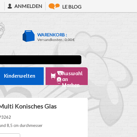
ANMELDEN
LE BLOG
WARENKORB :
Versandkosten :
0,00 €
Auswahl
Kinderwelten
an
Marken
Multi Konisches Glas
P3262
und 8,5 cm durchmesser