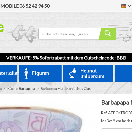
/
MOBILE
06 52 42 94 50
VERKAUFE: 5% Sofortrabatt mit dem Gutscheincode: BBB
Heimat
terialien
Figuren
universum
a
>
Küche-Barbapapa
>
Barbapapa Multi Konisches Glas
Barbapapa 
Ref. ATPO/TROB
Maße: 9 cm hoch 