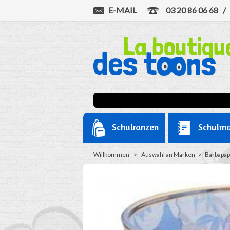
E-MAIL
03 20 86 06 68
Schulranzen
Schulma
Willkommen
>
Auswahl an Marken
>
Barbapap