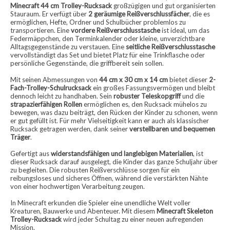
Minecraft 44 cm Trolley-Rucksack
großzügigen und gut organisierten
Stauraum. Er verfügt über
2 geräumige Reißverschlussfächer
, die es
ermöglichen, Hefte, Ordner und Schulbücher problemlos zu
transportieren. Eine
vordere Reißverschlusstasche
ist ideal, um das
Federmäppchen, den Terminkalender oder kleine, unverzichtbare
Alltagsgegenstände zu verstauen. Eine
seitliche Reißverschlusstasche
vervollständigt das Set und bietet Platz für eine Trinkflasche oder
persönliche Gegenstände, die griffbereit sein sollen.
Mit seinen Abmessungen von
44 cm x 30 cm x 14 cm
bietet dieser
2-
Fach-Trolley-Schulrucksack
ein großes Fassungsvermögen und bleibt
dennoch leicht zu handhaben. Sein
robuster Teleskopgriff
und die
strapazierfähigen Rollen
ermöglichen es, den Rucksack mühelos zu
bewegen, was dazu beiträgt, den Rücken der Kinder zu schonen, wenn
er gut gefüllt ist. Für mehr Vielseitigkeit kann er auch als klassischer
Rucksack getragen werden, dank seiner
verstellbaren und bequemen
Träger
.
Gefertigt aus
widerstandsfähigen und langlebigen Materialien
, ist
dieser Rucksack darauf ausgelegt, die Kinder das ganze Schuljahr über
zu begleiten. Die robusten Reißverschlüsse sorgen für ein
reibungsloses und sicheres Öffnen, während die verstärkten Nähte
von einer hochwertigen Verarbeitung zeugen.
In Minecraft erkunden die Spieler eine unendliche Welt voller
Kreaturen, Bauwerke und Abenteuer. Mit diesem
Minecraft Skeleton
Trolley-Rucksack
wird jeder Schultag zu einer neuen aufregenden
Mission.