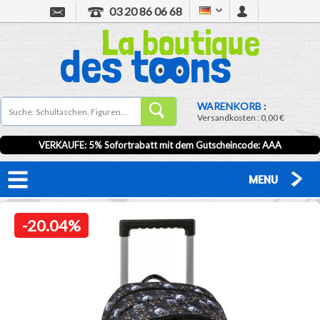
03 20 86 06 68
WARENKORB :
Versandkosten :
0,00 €
VERKAUFE: 5% Sofortrabatt mit dem Gutscheincode:
AAA
MENU
-20.04%