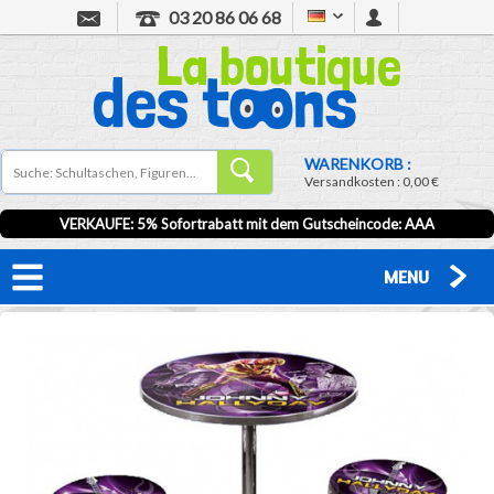
03 20 86 06 68
WARENKORB :
Versandkosten :
0,00 €
VERKAUFE: 5% Sofortrabatt mit dem Gutscheincode:
AAA
MENU