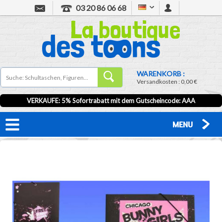
03 20 86 06 68
WARENKORB :
Versandkosten :
0,00 €
VERKAUFE: 5% Sofortrabatt mit dem Gutscheincode:
AAA
MENU