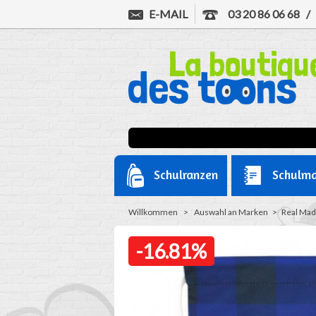
E-MAIL
03 20 86 06 68
Schulranzen
Schulma
Willkommen
>
Auswahl an Marken
>
Real Mad
-16.81%