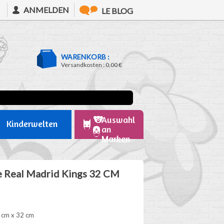
ANMELDEN
LE BLOG
WARENKORB :
Versandkosten :
0,00 €
Auswahl
Kinderwelten
an
Marken
e Real Madrid Kings 32 CM
 cm x 32 cm