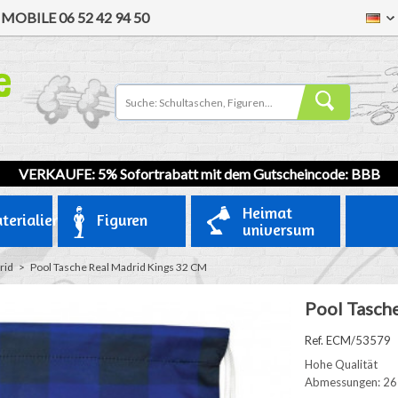
/
MOBILE
06 52 42 94 50
VERKAUFE: 5% Sofortrabatt mit dem Gutscheincode: BBB
Heimat
terialien
Figuren
universum
rid
>
Pool Tasche Real Madrid Kings 32 CM
Pool Tasch
Ref. ECM/53579
Hohe Qualität
Abmessungen: 26