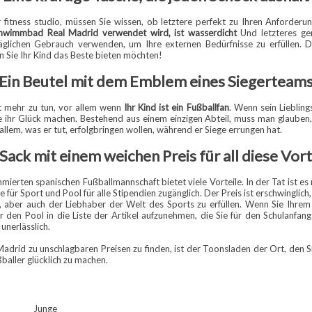
 fitness studio, müssen Sie wissen, ob letztere perfekt zu Ihren Anforder
Schwimmbad Real Madrid verwendet wird, ist wasserdicht
Und letzteres ge
äglichen Gebrauch verwenden, um Ihre externen Bedürfnisse zu erfüllen. Die
nn Sie Ihr Kind das Beste bieten möchten!
Ein Beutel mit dem Emblem eines Siegerteam
ht mehr zu tun, vor allem wenn
Ihr Kind ist ein Fußballfan
. Wenn sein Lieblin
che ihr Glück machen. Bestehend aus einem einzigen Abteil, muss man glauben,
llem, was er tut, erfolgbringen wollen, während er Siege errungen hat.
 Sack mit einem weichen Preis für all diese Vort
erten spanischen Fußballmannschaft bietet viele Vorteile. In der Tat ist es 
he für Sport und Pool für alle Stipendien zugänglich. Der Preis ist erschwinglic
 aber auch der Liebhaber der Welt des Sports zu erfüllen. Wenn Sie Ihrem 
ür den Pool in die Liste der Artikel aufzunehmen, die Sie für den Schulanfan
unerlässlich.
adrid zu unschlagbaren Preisen zu finden, ist der Toonsladen der Ort, den Sie
baller glücklich zu machen.
Junge