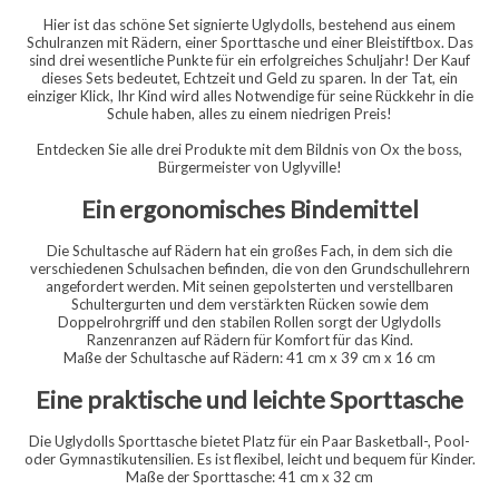
Hier ist das schöne Set signierte Uglydolls, bestehend aus einem
Schulranzen mit Rädern, einer Sporttasche und einer Bleistiftbox. Das
sind drei wesentliche Punkte für ein erfolgreiches Schuljahr! Der Kauf
dieses Sets bedeutet, Echtzeit und Geld zu sparen. In der Tat, ein
einziger Klick, Ihr Kind wird alles Notwendige für seine Rückkehr in die
Schule haben, alles zu einem niedrigen Preis!
Entdecken Sie alle drei Produkte mit dem Bildnis von Ox the boss,
Bürgermeister von Uglyville!
Ein ergonomisches Bindemittel
Die Schultasche auf Rädern hat ein großes Fach, in dem sich die
verschiedenen Schulsachen befinden, die von den Grundschullehrern
angefordert werden. Mit seinen gepolsterten und verstellbaren
Schultergurten und dem verstärkten Rücken sowie dem
Doppelrohrgriff und den stabilen Rollen sorgt der Uglydolls
Ranzenranzen auf Rädern für Komfort für das Kind.
Maße der Schultasche auf Rädern: 41 cm x 39 cm x 16 cm
Eine praktische und leichte Sporttasche
Die Uglydolls Sporttasche bietet Platz für ein Paar Basketball-, Pool-
oder Gymnastikutensilien. Es ist flexibel, leicht und bequem für Kinder.
Maße der Sporttasche: 41 cm x 32 cm