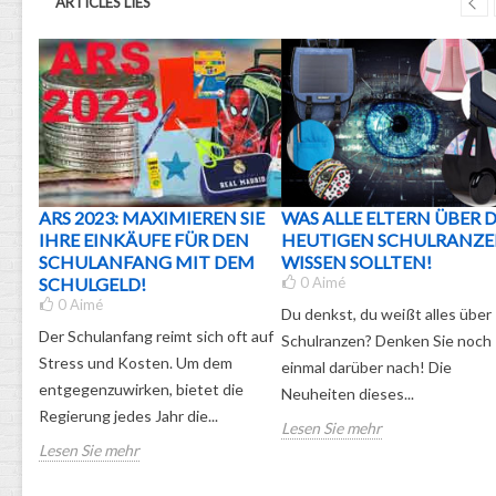
ARTICLES LIÉS
ARS 2023: MAXIMIEREN SIE
WAS ALLE ELTERN ÜBER D
 FÜR
IHRE EINKÄUFE FÜR DEN
HEUTIGEN SCHULRANZ
SCHULANFANG MIT DEM
WISSEN SOLLTEN!
SCHULGELD!
0
Aimé
0
Aimé
Du denkst, du weißt alles über
rt des
Der Schulanfang reimt sich oft auf
Schulranzen? Denken Sie noch
erer
Stress und Kosten. Um dem
einmal darüber nach! Die
esten
entgegenzuwirken, bietet die
Neuheiten dieses...
Regierung jedes Jahr die...
Lesen Sie mehr
Lesen Sie mehr