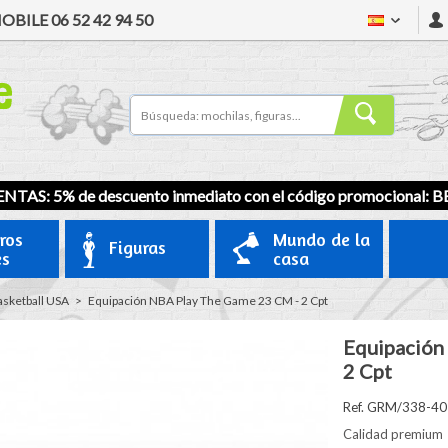
OBILE
06 52 42 94 50
NTAS: 5% de descuento inmediato con el código promocional:
B
ros
Mundo de la
Figuras
es
casa
sketball USA
>
Equipación NBA Play The Game 23 CM - 2 Cpt
Equipación
2 Cpt
Ref. GRM/338-4
Calidad premium