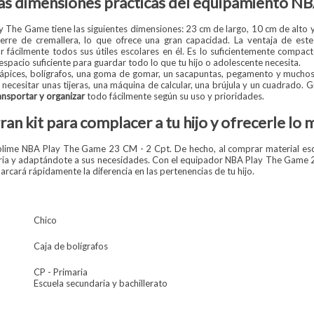
as dimensiones prácticas del equipamiento N
ay The Game tiene las siguientes dimensiones: 23 cm de largo, 10 cm de alto
rre de cremallera, lo que ofrece una gran capacidad. La ventaja de este
 fácilmente todos sus útiles escolares en él. Es lo suficientemente compac
espacio suficiente para guardar todo lo que tu hijo o adolescente necesita.
, lápices, bolígrafos, una goma de gomar, un sacapuntas, pegamento y muchos
necesitar unas tijeras, una máquina de calcular, una brújula y un cuadrado
ansportar y organizar
todo fácilmente según su uso y prioridades.
ran kit para complacer a tu hijo y ofrecerle lo 
ime NBA Play The Game 23 CM - 2 Cpt. De hecho, al comprar material escolar
diaria y adaptándote a sus necesidades. Con el equipador NBA Play The Game
rcará rápidamente la diferencia en las pertenencias de tu hijo.
Chico
Caja de bolígrafos
CP - Primaria
Escuela secundaria y bachillerato