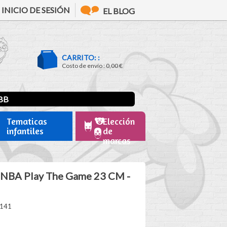
INICIO DE SESIÓN
EL BLOG
CARRITO: :
Costo de envío :
0,00 €
BB
Tematicas
Elección
infantiles
de
marcas
 NBA Play The Game 23 CM -
0141