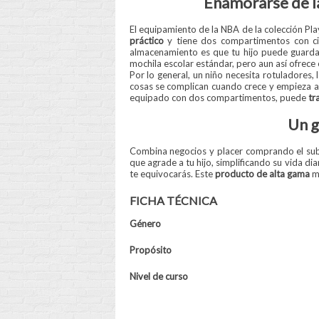
Enamorarse de l
El equipamiento de la NBA de la colección Pl
práctico
y tiene dos compartimentos con cie
almacenamiento es que tu hijo puede guardar
mochila escolar estándar, pero aun así ofrece 
Por lo general, un niño necesita rotuladores
cosas se complican cuando crece y empieza a 
equipado con dos compartimentos, puede
tr
Un g
Combina negocios y placer comprando el subl
que agrade a tu hijo, simplificando su vida 
te equivocarás. Este
producto de alta gama
ma
FICHA TÉCNICA
Género
Propósito
Nivel de curso