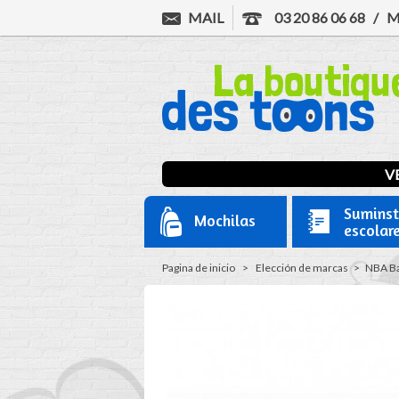
MAIL
03 20 86 06 68
/
M
VE
Suminst
Mochilas
escolar
Pagina de inicio
>
Elección de marcas
>
NBA Ba