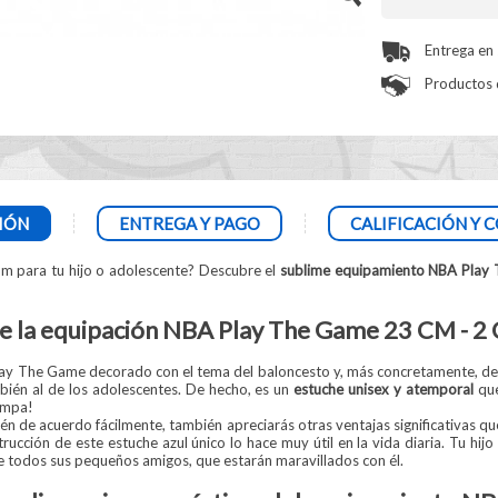
Entrega en
Productos d
IÓN
ENTREGA Y PAGO
CALIFICACIÓN Y 
um para tu hijo o adolescente? Descubre el
sublime equipamiento NBA Play
e la equipación NBA Play The Game 23 CM - 2 C
ay The Game decorado con el tema del baloncesto y, más concretamente, de
bién al de los adolescentes. De hecho, es un
estuche unisex y atemporal
que
ampa!
 de acuerdo fácilmente, también apreciarás otras ventajas significativas que
trucción de este estuche azul único lo hace muy útil en la vida diaria. Tu hij
todos sus pequeños amigos, que estarán maravillados con él.