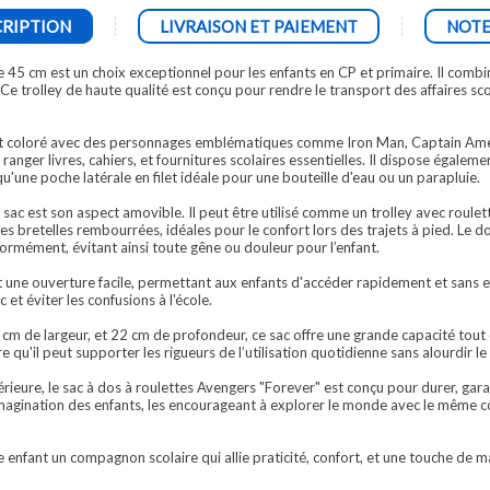
RIPTION
LIVRAISON ET PAIEMENT
NOTE
 45 cm est un choix exceptionnel pour les enfants en CP et primaire. Il combin
Ce trolley de haute qualité est conçu pour rendre le transport des affaires sco
t coloré avec des personnages emblématiques comme Iron Man, Captain Americ
anger livres, cahiers, et fournitures scolaires essentielles. Il dispose égaleme
qu'une poche latérale en filet idéale pour une bouteille d'eau ou un parapluie.
ac est son aspect amovible. Il peut être utilisé comme un trolley avec roulette
s bretelles rembourrées, idéales pour le confort lors des trajets à pied. Le 
formément, évitant ainsi toute gêne ou douleur pour l’enfant.
t une ouverture facile, permettant aux enfants d'accéder rapidement et sans ef
et éviter les confusions à l'école.
cm de largeur, et 22 cm de profondeur, ce sac offre une grande capacité tout
 qu'il peut supporter les rigueurs de l’utilisation quotidienne sans alourdir le 
rieure, le sac à dos à roulettes Avengers "Forever" est conçu pour durer, garan
 l'imagination des enfants, les encourageant à explorer le monde avec le même
re enfant un compagnon scolaire qui allie praticité, confort, et une touche de 