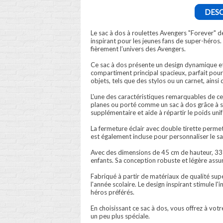
DESC
Le sac à dos à roulettes Avengers "Forever" de
inspirant pour les jeunes fans de super-héros. 
fièrement l’univers des Avengers.
Ce sac à dos présente un design dynamique e
compartiment principal spacieux, parfait pour r
objets, tels que des stylos ou un carnet, ainsi 
L'une des caractéristiques remarquables de ce s
planes ou porté comme un sac à dos grâce à se
supplémentaire et aide à répartir le poids uni
La fermeture éclair avec double tirette perme
est également incluse pour personnaliser le sac 
Avec des dimensions de 45 cm de hauteur, 33 
enfants. Sa conception robuste et légère assure
Fabriqué à partir de matériaux de qualité supé
l'année scolaire. Le design inspirant stimule
héros préférés.
En choisissant ce sac à dos, vous offrez à vot
un peu plus spéciale.