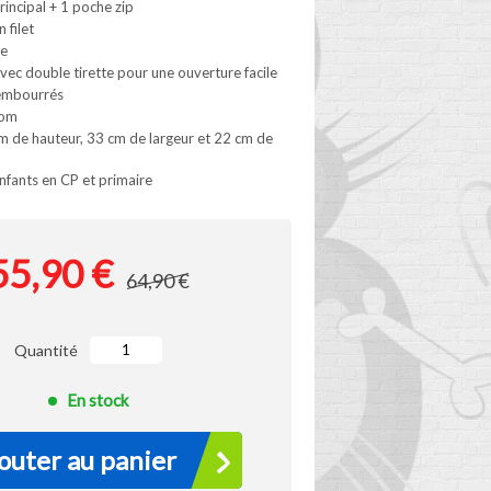
incipal + 1 poche zip
 filet
le
vec double tirette pour une ouverture facile
rembourrés
nom
m de hauteur, 33 cm de largeur et 22 cm de
nfants en CP et primaire
55,90 €
64,90 €
Quantité
En stock
outer au panier