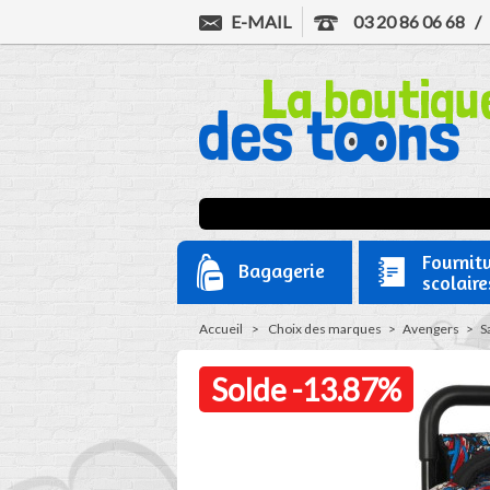
E-MAIL
03 20 86 06 68
Fournit
Bagagerie
scolaire
Accueil
>
Choix des marques
>
Avengers
>
S
Solde
-13.87%