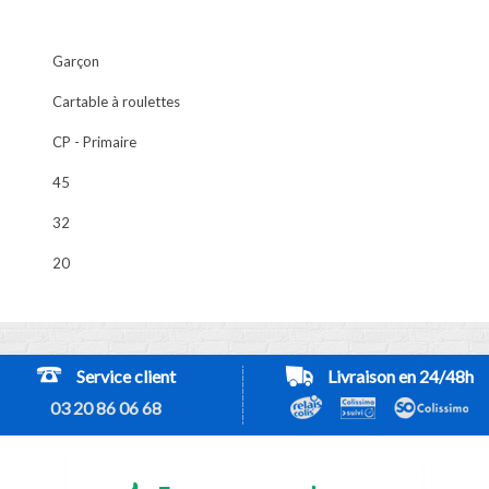
Garçon
Cartable à roulettes
CP - Primaire
45
32
20
Service client
Livraison en 24/48h
03 20 86 06 68