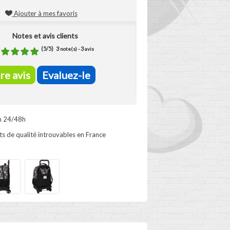
Ajouter à mes favoris
Notes et avis clients
(
5
/
5
)
3
3
note(s) -
avis
ire avis
Evaluez-le
n 24/48h
s de qualité introuvables en France