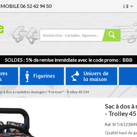
/
MOBILE
06 52 42 94 50
SOLDES : 5% de remise immédiate avec le code promo : BBB
ures
Univers de
Figurines
s
la maison
ac à dos à roulettes Avengers "Forever" - Trolley 45 CM
Sac à dos à
- Trolley 4
Ref. SFT/612384
Qualité haut de