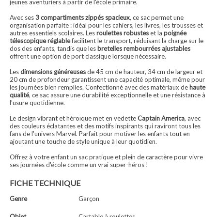
jeunes aventuriers à partir de l'école primaire.
Avec ses
3 compartiments zippés spacieux
, ce sac permet une
organisation parfaite : idéal pour les cahiers, les livres, les trousses et
autres essentiels scolaires. Les
roulettes robustes
et la
poignée
télescopique réglable
facilitent le transport, réduisant la charge sur le
dos des enfants, tandis que les
bretelles rembourrées ajustables
offrent une option de port classique lorsque nécessaire.
Les
dimensions généreuses
de 45 cm de hauteur, 34 cm de largeur et
20 cm de profondeur garantissent une capacité optimale, même pour
les journées bien remplies. Confectionné avec des matériaux de
haute
qualité
, ce sac assure une durabilité exceptionnelle et une résistance à
l’usure quotidienne.
Le design vibrant et héroïque met en vedette
Captain America
, avec
des couleurs éclatantes et des motifs inspirants qui raviront tous les
fans de l'univers Marvel. Parfait pour motiver les enfants tout en
ajoutant une touche de style unique à leur quotidien.
Offrez à votre enfant un sac pratique et plein de caractère pour vivre
ses journées d'école comme un vrai super-héros !
FICHE TECHNIQUE
Genre
Garçon
Objet
Cartable à roulettes