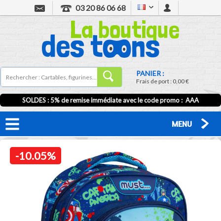
03 20 86 06 68
PANIER :
Frais de port :
0,00 €
SOLDES : 5% de remise immédiate avec le code promo : AAA
MENU
-10.05%