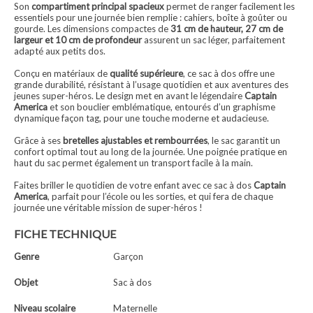
Son
compartiment principal spacieux
permet de ranger facilement les
essentiels pour une journée bien remplie : cahiers, boîte à goûter ou
gourde. Les dimensions compactes de
31 cm de hauteur, 27 cm de
largeur et 10 cm de profondeur
assurent un sac léger, parfaitement
adapté aux petits dos.
Conçu en matériaux de
qualité supérieure
, ce sac à dos offre une
grande durabilité, résistant à l’usage quotidien et aux aventures des
jeunes super-héros. Le design met en avant le légendaire
Captain
America
et son bouclier emblématique, entourés d’un graphisme
dynamique façon tag, pour une touche moderne et audacieuse.
Grâce à ses
bretelles ajustables et rembourrées
, le sac garantit un
confort optimal tout au long de la journée. Une poignée pratique en
haut du sac permet également un transport facile à la main.
Faites briller le quotidien de votre enfant avec ce sac à dos
Captain
America
, parfait pour l’école ou les sorties, et qui fera de chaque
journée une véritable mission de super-héros !
FICHE TECHNIQUE
Genre
Garçon
Objet
Sac à dos
Niveau scolaire
Maternelle