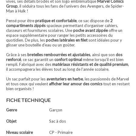
vives, ses détails brodés et son logo emblématique
Marvel Comics
Group
, il séduira tous les fans de l’univers des Avengers, de Spider-
Man à Hulk !
Pensé pour être
pratique et confortable
, ce sac dispose de
2
compartiments zippés
spacieux permettant d’organiser cahiers,
classeurs et fournitures scolaires. Une
poche avant zippée
offre un
espace supplémentaire pour ranger les petits accessoires du
quotidien. De plus, les
poches latérales en filet
sont idéales pour y
glisser une bouteille d’eau ou un goûter.
Grâce à ses
bretelles rembourrées et ajustables
, ainsi que son
dos
renforcé
, ce sac garantit un
confort optim
al
même lorsqu’il est bien
rempli. Fabriqué avec des
matériaux résistants et de qualité premium
,
il accompagnera les élèves tout au long de l’année scolaire.
Un sac parfait pour les
aventuriers en herbe
, les passionnés de Marvel
et tous ceux qui veulent
afficher leur amour des comics
tout en restant
bien organisés !
FICHE TECHNIQUE
Genre
Garçon
Objet
Sac à dos
Niveau scolaire
CP - Primaire