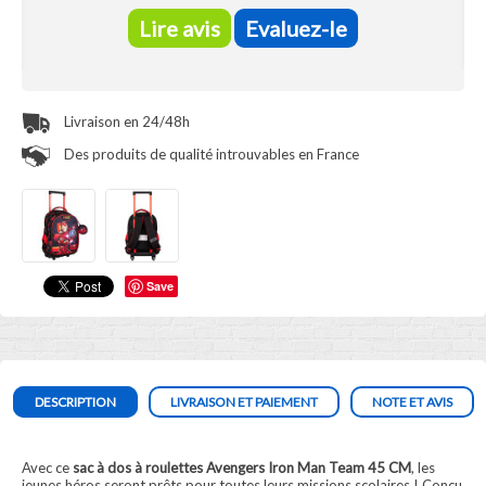
Lire avis
Evaluez-le
Livraison en 24/48h
Des produits de qualité introuvables en France
Save
DESCRIPTION
LIVRAISON ET PAIEMENT
NOTE ET AVIS
Avec ce
sac à dos à roulettes Avengers Iron Man Team 45 CM
, les
jeunes héros seront prêts pour toutes leurs missions scolaires ! Conçu