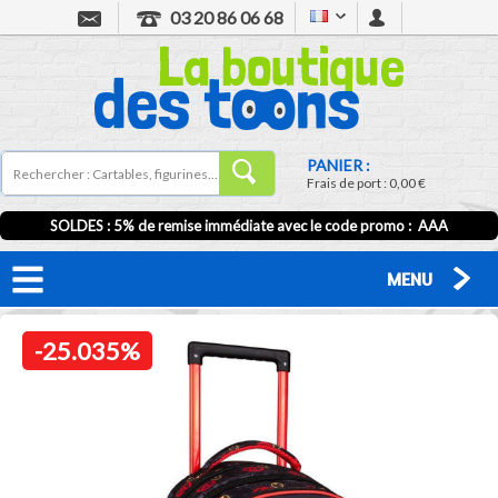
03 20 86 06 68
PANIER :
Frais de port :
0,00 €
SOLDES : 5% de remise immédiate avec le code promo : AAA
MENU
-25.035%