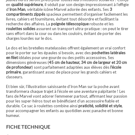
en
qualité supérieure
, il séduit par son design impressionnant à l’effigie
d’
Iron Man
, véritable icône Marvel adorée des enfants. Ses
3
compartiments zippés
spacieux permettent d’organiser facilement les
livres, cahiers et fournitures, évitant tout désordre et facilitant la
recherche des affaires. La
poignée télescopique
robuste et les
roulettes solides
assurent un transport ultra-pratique : on peut le tirer
sans effort dans la cour ou dans les couloirs, évitant de porter des
charges lourdes sur le dos.
Le dos et les bretelles matelassées offrent également un vrai confort
pour le porter sur les épaules si besoin, avec des
pochettes latérales
en filet
idéales pour une gourde ou des petits accessoires. Ses
dimensions généreuses (
45 cm de hauteur, 34 cm de largeur et 20 cm
de profondeur
) sont parfaitement adaptées aux élèves dès
l’école
primaire
, garantissant assez de place pour les grands cahiers et
classeurs.
Et bien sûr, l’illustration saisissante d’Iron Man sur la poche avant
transformera chaque trajet à l’école en une aventure palpitante ! Les
fans de Marvel vont adorer l’emmener partout, affirmant leur passion
pour les super-héros tout en bénéficiant d’un accessoire fiable et
durable. Ce sac à roulettes combine ainsi
praticité, solidité et style
,
pour accompagner les enfants au quotidien avec panache et bonne
humeur.
FICHE TECHNIQUE