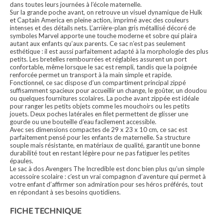
dans toutes leurs journées à l’école maternelle.
Sur la grande poche avant, on retrouve un visuel dynamique de Hulk
et Captain America en pleine action, imprimé avec des couleurs
intenses et des détails nets. L’arrière-plan gris métallisé décoré de
symboles Marvel apporte une touche moderne et sobre qui plaira
autant aux enfants qu’aux parents. Ce sac n’est pas seulement
esthétique : il est aussi parfaitement adapté à la morphologie des plus
petits. Les bretelles rembourrées et réglables assurent un port
confortable, même lorsque le sac est rempli, tandis que la poignée
renforcée permet un transport à la main simple et rapide.
Fonctionnel, ce sac dispose d’un compartiment principal zippé
suffisamment spacieux pour accueillir un change, le goûter, un doudou
ou quelques fournitures scolaires. La poche avant zippée est idéale
pour ranger les petits objets comme les mouchoirs ou les petits
jouets. Deux poches latérales en filet permettent de glisser une
gourde ou une bouteille d’eau facilement accessible.
Avec ses dimensions compactes de 29 x 23 x 10 cm, ce sac est
parfaitement pensé pour les enfants de maternelle. Sa structure
souple mais résistante, en matériaux de qualité, garantit une bonne
durabilité tout en restant légère pour ne pas fatiguer les petites
épaules.
Le sac à dos Avengers The Incredible est donc bien plus qu’un simple
accessoire scolaire : c’est un vrai compagnon d’aventure qui permet à
votre enfant d’affirmer son admiration pour ses héros préférés, tout
en répondant à ses besoins quotidiens.
FICHE TECHNIQUE