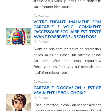
article, nous vous guidons pour choisir le
sac déjeuner idéal pour...
Lire la suite
VOTRE ENFANT MALMÈNE SON
CARTABLE ? VOICI COMMENT
L’ACCESSOIRE SCOLAIRE EST TESTÉ
AVANT D’ARRIVER SUR SON DOS !
0
Aimé
Avant de rejoindre les cours de récréation
et les salles de classe, un cartable passe
par une série de tests rigoureux.
Découvrez ces épreuves qui garantissent
qualité et robustesse !
Lire la suite
CARTABLE D’OCCASION : EST-CE
VRAIMENT LE BON CHOIX ?
0
Aimé
Chaque rentrée, le choix du sac scolaire est
un sujet complexe pour les parents ! Faut-il