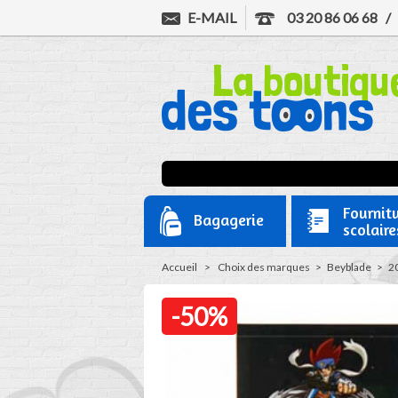
E-MAIL
03 20 86 06 68
Fournit
Bagagerie
scolaire
Accueil
>
Choix des marques
>
Beyblade
>
20
-50%