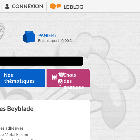
CONNEXION
LE BLOG
PANIER :
Frais de port :
0,00 €
Nos
Choix
thématiques
des
marques
tes Beyblade
tes adhésives
de Metal Fusion