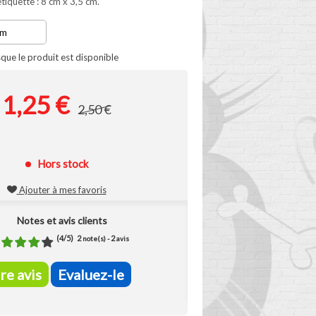
iquette : 8 cm x 3,5 cm.
que le produit est disponible
1,25 €
2,50 €
Hors stock
Ajouter à mes favoris
Notes et avis clients
(
4
/
5
)
2
2
note(s) -
avis
ire avis
Evaluez-le