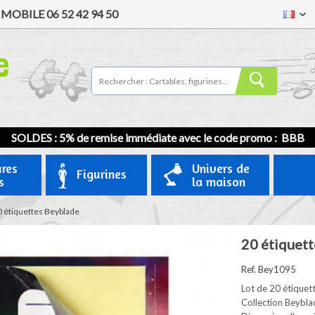
/
MOBILE
06 52 42 94 50
SOLDES : 5% de remise immédiate avec le code promo : BBB
ures
Univers de
Figurines
s
la maison
 étiquettes Beyblade
20 étiquet
Ref. Bey1095
Lot de 20 étiquet
Collection Beybla