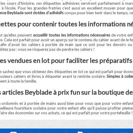
s cours d’histoire, ces étiquettes adhésives serviront parfaitement à marq
 l’école. Pour les grandes fratries c’est aussi un excellent moyen pour q
cence Beyblade sont dotées d’adhésifs
conçus pour bien tenir dans le temps, ce 
ettes pour contenir toutes les informations n
st qu’elles peuvent
accueillir toutes les informations nécessaires
de votre enfa
e. Cela est parfait pour avoir un aperçu sur le contenu du cahier avant de le fe
afin d’avoir les cahiers à portée de main que ce soit pour les devoirs ou
iétez pas : vous ne risquerez pas de perdre les cahiers !
s vendues en lot pour faciliter les préparatifs
sachez que vous obtenez des étiquettes en lot ce qui est parfait pour écono
sieurs cahiers et livres à étiqueter avant la rentrée scolaire.
Simples à coll
nt à toute la famille.
 articles Beyblade à prix fun sur la boutique de
en ordonnés et à portée de mains aussi bien pour vous que pour votre enfant,
lleure fourniture scolaire pour votre enfant afin qu’il puisse profiter plein
ire des économies sur vos achats, ce qui est parfait pour votre portefeuille !