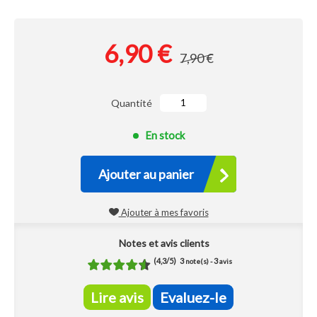
6,90 €
7,90 €
Quantité
En stock
Ajouter au panier
Ajouter à mes favoris
Notes et avis clients
(
4,3
/
5
)
3
3
note(s) -
avis
Lire avis
Evaluez-le