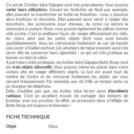
Ce set de 2 boîtes tube Gigogne sont très polyvalentes. Vous pouvez
varier leurs utilisations
. Durant les festivités de Noel par exemple,
elles peuvent se transformer en boite de friandises : vous y placerez
alors bonbons et chocolats. Elles peuvent aussi servir à ranger des
mouchoirs, des accessoires pour cheveux, du coton ou encore le
nécessaire à couture. Sinon, vous pouvez également les utiliser comme
vide poche. C’est la meilleure façon de ranger efficacement les clefs,
les stylos ainsi que les petits objets dont vous avez besoin
quotidiennement. Vous les retrouverez facilement en cas de besoin
sans avoir à fouiller partout. Les amateurs de tabac peuvent aussi s’en
servir afin de conserver leurs cigarettes : ce qui est très pratique au
bureau ou dans le salon.
A part leurs côtés pratiques, ces boîtes tube Gigogne Betty Boop sont
de
vrais objets décoratifs
. Vous pouvez même les placer dans votre
voiture afin de ranger différents objets. Le but est avant tout de
mettre de l’ordre et de retrouver facilement les objets qui vous
servent fréquemment. Par exemple, une clé USB, un lecteur carte ou
un chargeur de téléphone.
Enfin, n’oubliez pas que ces boites tube feront aussi
d’excellents
cadeaux
. C’est un excellent moyen de partager des instants de
bonheur avec vos proches. En effet, un accessoire déco à l’effigie de
Betty Boop est toujours le bienvenu !
FICHE TECHNIQUE
Objet
Déco