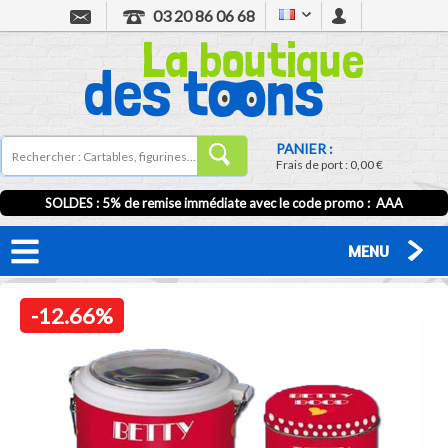
03 20 86 06 68
PANIER :
Frais de port :
0,00 €
SOLDES : 5% de remise immédiate avec le code promo : AAA
MENU
-12.66%