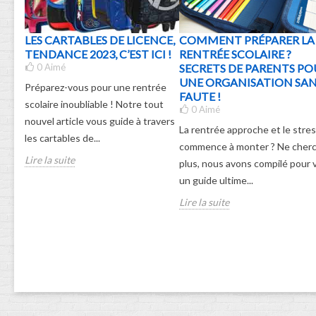
LES CARTABLES DE LICENCE,
COMMENT PRÉPARER LA
TENDANCE 2023, C’EST ICI !
RENTRÉE SCOLAIRE ?
0
Aimé
SECRETS DE PARENTS PO
UNE ORGANISATION SA
Préparez-vous pour une rentrée
FAUTE !
scolaire inoubliable ! Notre tout
0
Aimé
nfant
nouvel article vous guide à travers
La rentrée approche et le stre
rez
les cartables de...
commence à monter ? Ne cher
Lire la suite
plus, nous avons compilé pour 
un guide ultime...
Lire la suite