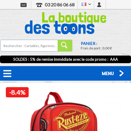
03 20 86 06 68
PANIER :
Frais de port :
0,00 €
SOLDES : 5% de remise immédiate avec le code promo : AAA
MENU
-8.4%