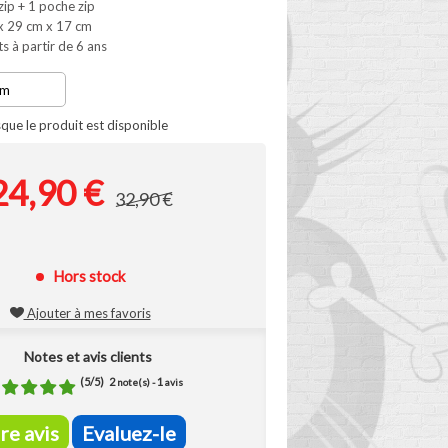
ip + 1 poche zip
x 29 cm x 17 cm
s à partir de 6 ans
que le produit est disponible
24,90 €
32,90 €
Hors stock
Ajouter à mes favoris
Notes et avis clients
(
5
/
5
)
2
1
note(s) -
avis
ire avis
Evaluez-le