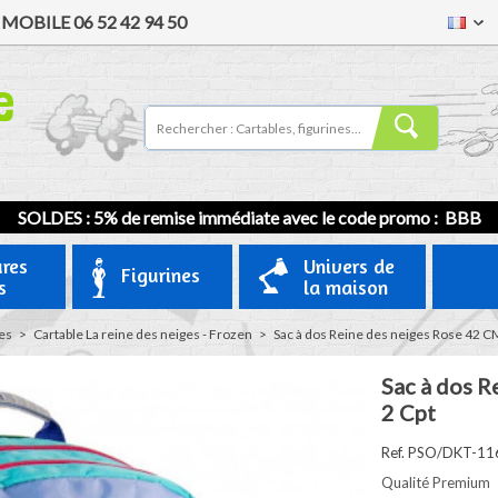
/
MOBILE
06 52 42 94 50
SOLDES : 5% de remise immédiate avec le code promo : BBB
ures
Univers de
Figurines
s
la maison
es
>
Cartable La reine des neiges - Frozen
>
Sac à dos Reine des neiges Rose 42 CM
Sac à dos R
2 Cpt
Ref. PSO/DKT-11
Qualité Premium