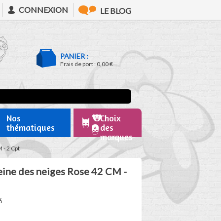
CONNEXION
LE BLOG
PANIER :
Frais de port :
0,00 €
Nos
Choix
thématiques
des
marques
 - 2 Cpt
eine des neiges Rose 42 CM -
6