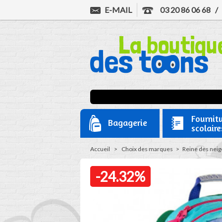
E-MAIL
03 20 86 06 68
Fournit
Bagagerie
scolaire
Accueil
>
Choix des marques
>
Reine des neig
-24.32%