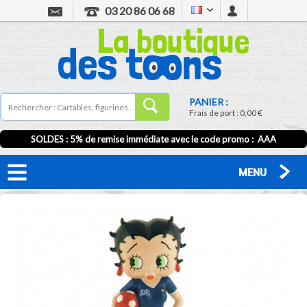
03 20 86 06 68
PANIER :
Frais de port :
0,00 €
SOLDES : 5% de remise immédiate avec le code promo : AAA
MENU