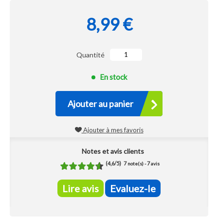
8,99 €
Quantité
En stock
Ajouter au panier
Ajouter à mes favoris
Notes et avis clients
(
4,6
/
5
)
7
7
note(s) -
avis
Lire avis
Evaluez-le