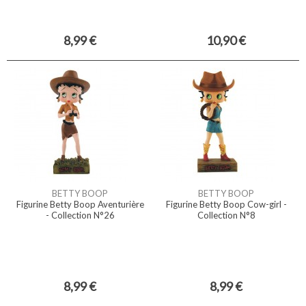
8,99 €
10,90 €
BETTY BOOP
BETTY BOOP
Figurine Betty Boop Aventurière
Figurine Betty Boop Cow-girl -
- Collection N°26
Collection N°8
8,99 €
8,99 €