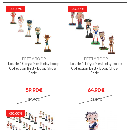
-33.37%
-34.37%
BETTY BOOP
BETTY BOOP
Lot de 10 figurines Betty boop
Lot de 11 figurines Betty boop
Collection Betty Boop Show -
Collection Betty Boop Show -
Série...
Série...
59,90 €
64,90 €
89,90 €
98,89 €
-38.68%