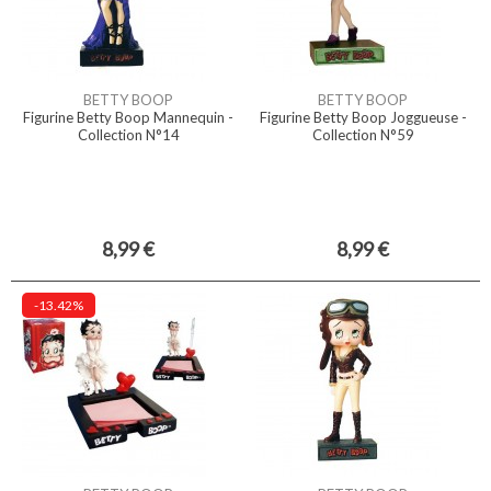
BETTY BOOP
BETTY BOOP
Figurine Betty Boop Mannequin -
Figurine Betty Boop Joggueuse -
Collection N°14
Collection N°59
8,99 €
8,99 €
-13.42%