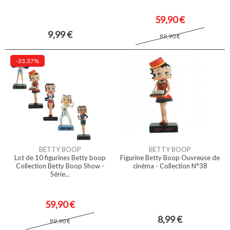
59,90 €
9,99 €
89,90 €
-33.37%
BETTY BOOP
BETTY BOOP
Lot de 10 figurines Betty boop
Figurine Betty Boop Ouvreuse de
Collection Betty Boop Show -
cinéma - Collection N°38
Série...
59,90 €
8,99 €
89,90 €