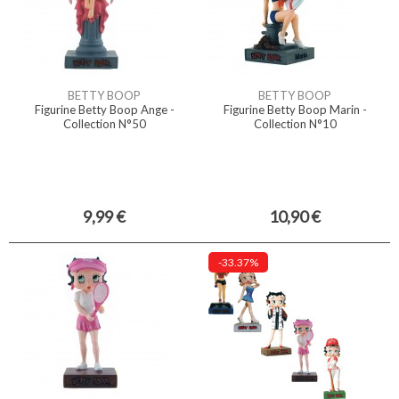
BETTY BOOP
BETTY BOOP
Figurine Betty Boop Ange -
Figurine Betty Boop Marin -
Collection N°50
Collection N°10
9,99 €
10,90 €
-33.37%