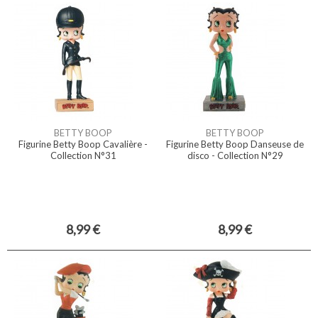
BETTY BOOP
BETTY BOOP
Figurine Betty Boop Cavalière -
Figurine Betty Boop Danseuse de
Collection N°31
disco - Collection N°29
8,99 €
8,99 €