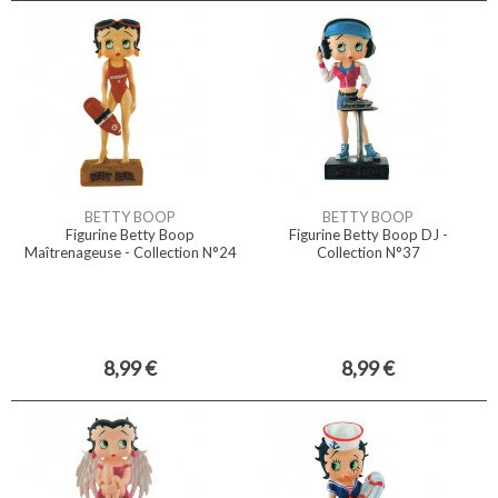
BETTY BOOP
BETTY BOOP
Figurine Betty Boop
Figurine Betty Boop DJ -
Maîtrenageuse - Collection N°24
Collection N°37
8,99 €
8,99 €