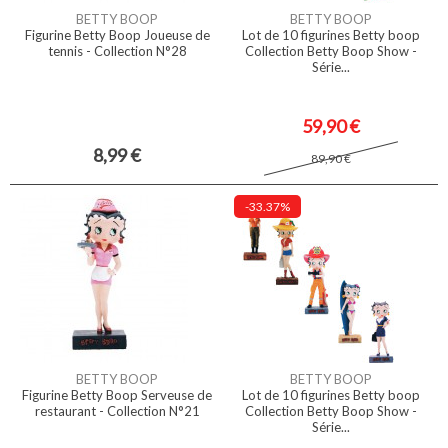
BETTY BOOP
BETTY BOOP
Figurine Betty Boop Joueuse de
Lot de 10 figurines Betty boop
tennis - Collection N°28
Collection Betty Boop Show -
Série...
59,90 €
8,99 €
89,90 €
-33.37%
BETTY BOOP
BETTY BOOP
Figurine Betty Boop Serveuse de
Lot de 10 figurines Betty boop
restaurant - Collection N°21
Collection Betty Boop Show -
Série...