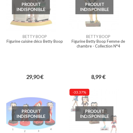
PRODUIT
PRODUIT
INDISPONIBLE
INDISPONIBLE
BETTY BOOP
BETTY BOOP
Figurine cuisine déco Betty Boop
Figurine Betty Boop Femme de
chambre - Collection N°4
29,90 €
8,99 €
-33.37%
PRODUIT
PRODUIT
INDISPONIBLE
INDISPONIBLE