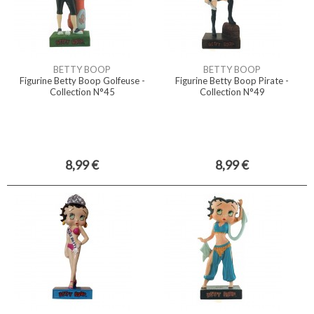
BETTY BOOP
BETTY BOOP
Figurine Betty Boop Golfeuse -
Figurine Betty Boop Pirate -
Collection N°45
Collection N°49
8,99 €
8,99 €