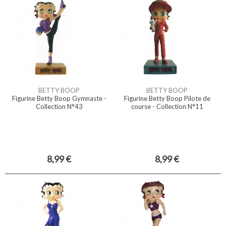
BETTY BOOP
BETTY BOOP
Figurine Betty Boop Gymnaste -
Figurine Betty Boop Pilote de
Collection N°43
course - Collection N°11
8,99 €
8,99 €