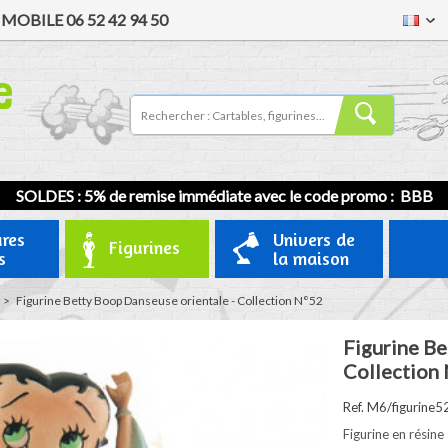
/
MOBILE
06 52 42 94 50
SOLDES : 5% de remise immédiate avec le code promo : BBB
ures
Univers de
Figurines
s
la maison
>
Figurine Betty Boop Danseuse orientale - Collection N°52
Figurine Be
Collection
Ref. M6/figurine5
Figurine en résine