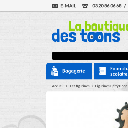
E-MAIL
03 20 86 06 68
Fournit
Bagagerie
scolaire
Accueil
>
Les figurines
>
Figurines Betty Boop