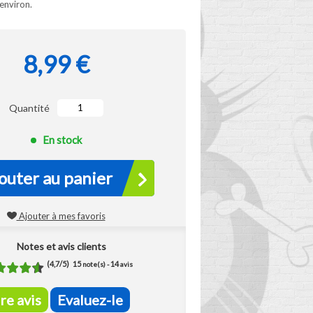
environ.
8,99 €
Quantité
En stock
outer au panier
Ajouter à mes favoris
Notes et avis clients
(
4,7
/
5
)
15
14
note(s) -
avis
ire avis
Evaluez-le