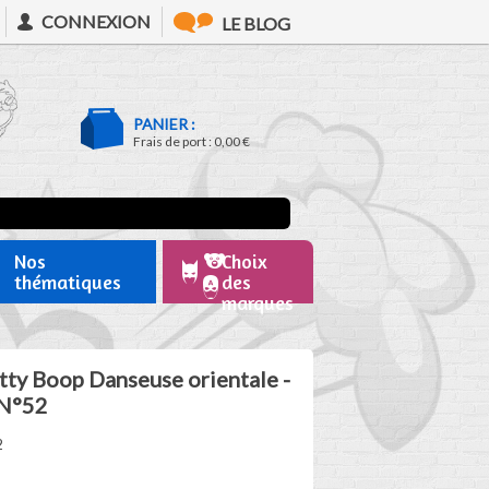
CONNEXION
LE BLOG
PANIER :
Frais de port :
0,00 €
Nos
Choix
thématiques
des
marques
tty Boop Danseuse orientale -
 N°52
2