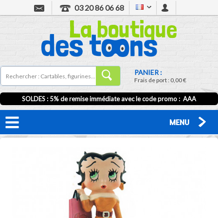
03 20 86 06 68
PANIER :
Frais de port :
0,00 €
SOLDES : 5% de remise immédiate avec le code promo : AAA
MENU