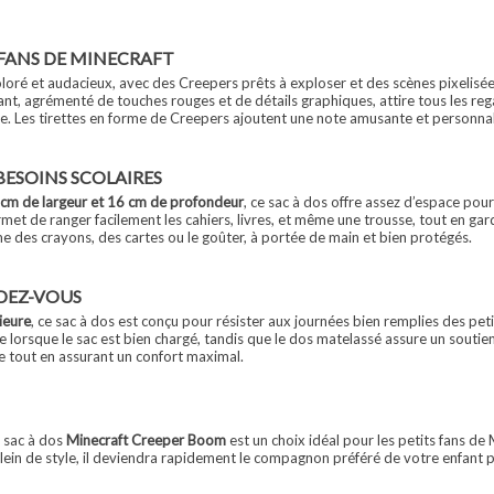
 FANS DE MINECRAFT
oloré et audacieux, avec des Creepers prêts à exploser et des scènes pixelis
tant, agrémenté de touches rouges et de détails graphiques, attire tous les reg
e. Les tirettes en forme de Creepers ajoutent une note amusante et personnalis
BESOINS SCOLAIRES
 cm de largeur et 16 cm de profondeur
, ce sac à dos offre assez d’espace pour
met de ranger facilement les cahiers, livres, et même une trousse, tout en gar
e des crayons, des cartes ou le goûter, à portée de main et bien protégés.
DEZ-VOUS
ieure
, ce sac à dos est conçu pour résister aux journées bien remplies des peti
 lorsque le sac est bien chargé, tandis que le dos matelassé assure un soutie
e tout en assurant un confort maximal.
e sac à dos
Minecraft Creeper Boom
est un choix idéal pour les petits fans de 
plein de style, il deviendra rapidement le compagnon préféré de votre enfant p