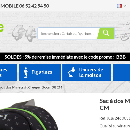
/
MOBILE
06 52 42 94 50
SOLDES : 5% de remise immédiate avec le code promo : BBB
ures
Univers de
Figurines
s
la maison
ac à dos Minecraft Creeper Boom 38 CM
Sac à dos 
CM
Ref. JCB/246003
Qualité supérieur