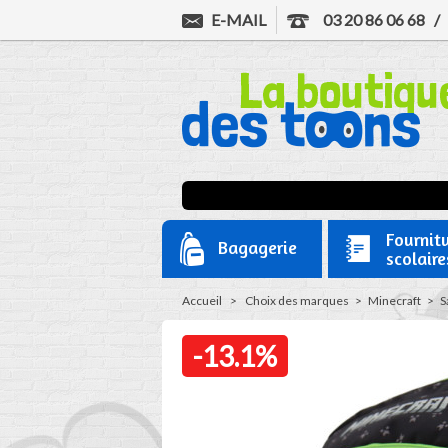
E-MAIL
03 20 86 06 68
Fournit
Bagagerie
scolaire
Accueil
>
Choix des marques
>
Minecraft
>
S
-13.1%