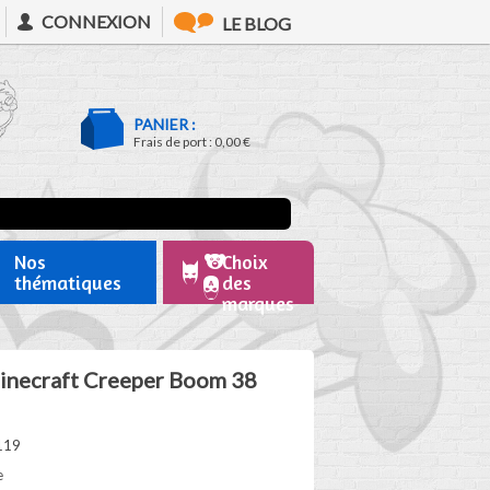
CONNEXION
LE BLOG
PANIER :
Frais de port :
0,00 €
Nos
Choix
thématiques
des
marques
Minecraft Creeper Boom 38
119
e