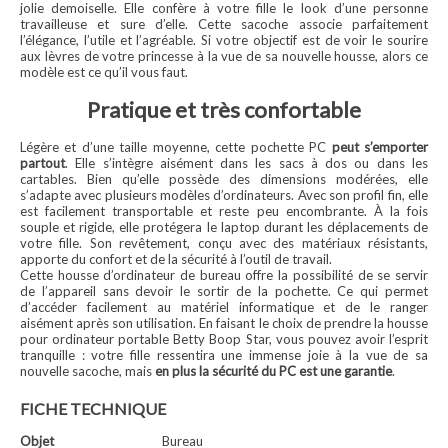
jolie demoiselle. Elle confère à votre fille le look d’une personne
travailleuse et sure d’elle. Cette sacoche associe parfaitement
l’élégance, l’utile et l’agréable. Si votre objectif est de voir le sourire
aux lèvres de votre princesse à la vue de sa nouvelle housse, alors ce
modèle est ce qu’il vous faut.
Pratique et très confortable
Légère et d’une taille moyenne, cette pochette PC
peut s’emporter
partout
. Elle s’intègre aisément dans les sacs à dos ou dans les
cartables. Bien qu’elle possède des dimensions modérées, elle
s’adapte avec plusieurs modèles d’ordinateurs. Avec son profil fin, elle
est facilement transportable et reste peu encombrante. À la fois
souple et rigide, elle protégera le laptop durant les déplacements de
votre fille. Son revêtement, conçu avec des matériaux résistants,
apporte du confort et de la sécurité à l’outil de travail.
Cette housse d’ordinateur de bureau offre la possibilité de se servir
de l’appareil sans devoir le sortir de la pochette. Ce qui permet
d’accéder facilement au matériel informatique et de le ranger
aisément après son utilisation. En faisant le choix de prendre la housse
pour ordinateur portable Betty Boop Star, vous pouvez avoir l’esprit
tranquille : votre fille ressentira une immense joie à la vue de sa
nouvelle sacoche, mais
en plus la sécurité du PC est une garantie
.
FICHE TECHNIQUE
Objet
Bureau