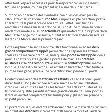
offre tout l’espace nécessaire pour transporter cahiers, classeurs,
trousse et goûter, tout en gardant une allure de super-héros.
Sur fond noir parsemé des symboles iconiques des Avengers, la
silhouette charismatique d’
Iron Man
s’impose en pleine action, prêt à
libérer toute la puissance de son armure. L’effet lumineux des
réacteurs dessinés sur le sac donne l’illusion d’une mission en cours,
rendant ce modèle aussi
spectaculaire
que motivant. L’inscription “Iron
Man” et le badge rond assorti ajoutent une finition stylée qui séduira
les fans de Marvel dès le premier regard.
Côté rangement, le sac se montre ultra fonctionnel avec ses
deux
grands compartiments zippés
permettant de séparer les affaires
scolaires de manière pratique, ainsi qu’une
poche avant zippée
idéale
pour les petits objets à garder à portée de main. Les
bretelles
ajustables
et le
dos rembourré
assurent un
confort optimal
, même
lorsque le sac est bien rempli. Les enfants peuvent le porter toute la
journée sans gêne, grâce à une répartition bien pensée du poids.
Confectionné avec des
matériaux résistants
, ce sac est conçu pour
durer tout au long de l’année scolaire, même avec une utilisation
intensive. Les coutures solides, les fermetures éclair robustes et les
finitions de qualité garantissent une grande durabilité. Deux poches
latérales en filet complètent l’ensemble pour y glisser une gourde ou
un petit parapluie.
En portant ce sac, les enfants embarquent chaque matin dans l’univers
palpitant des
Avengers
, incarnant l’intelligence, la force et l’audace