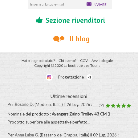
INVIARE
Sezione rivenditori
Il blog
Hai bisogno di aiuto?
Chi siamo?
CGV
Avviso legale
Copyright © 2020 La boutique des Toons
Progettazione
Ultime recensioni
Per
Rosario D.
(Modena, Italia)
il 26 Lug. 2026
:
(5/5)
Nominale del prodotto :
Avengers Zaino Trolley 43 CM
Prodotto superiore alle aspettative perfetto...
Per
Anna Luisa G.
(Bassano del Grappa, Italia)
il 09 Lug. 2026
: