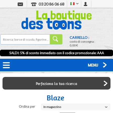
03 20 86 06 68
CARRELLO :
costo di consegna :
0,00 €
SALDI: 5% di sconto immediato con il codice promozionale: AAA
MENU
Perfeziona la tua ricerca
Blaze
Ordina per
In magazzino