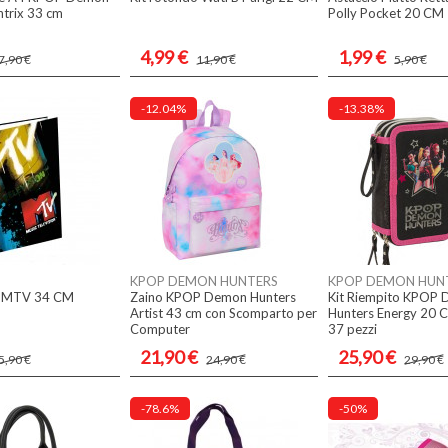
ntrix 33 cm
Polly Pocket 20 CM
4,99 €
1,99 €
7,90 €
11,90 €
5,90 €
-12.04%
-13.38%
KPOP DEMON HUNTERS
KPOP DEMON HUN
4 MTV 34 CM
Zaino KPOP Demon Hunters
Kit Riempito KPOP
Artist 43 cm con Scomparto per
Hunters Energy 20 C
Computer
37 pezzi
21,90 €
25,90 €
5,90 €
24,90 €
29,90 €
-78.6%
-50%