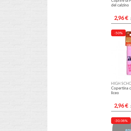
Coprire di 
del calzino
2,96 €
-50%
HIGH SCH
Copertina c
liceo
2,96 €
-30.08%