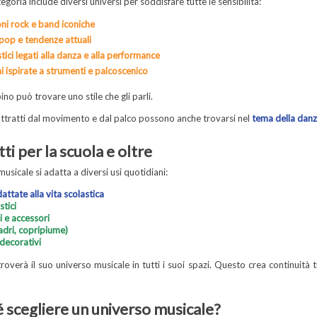
goria include diversi universi per soddisfare tutte le sensibilità:
oni rock e band iconiche
op e tendenze attuali
istici legati alla danza e alla performance
 ispirate a strumenti e palcoscenico
o può trovare uno stile che gli parli.
attratti dal movimento e dal palco possono anche trovarsi nel
tema della dan
ti per la scuola e oltre
musicale si adatta a diversi usi quotidiani:
attate alla vita scolastica
stici
i e accessori
adri, copripiume)
decorativi
troverà il suo universo musicale in tutti i suoi spazi. Questo crea continuit
 scegliere un universo musicale?