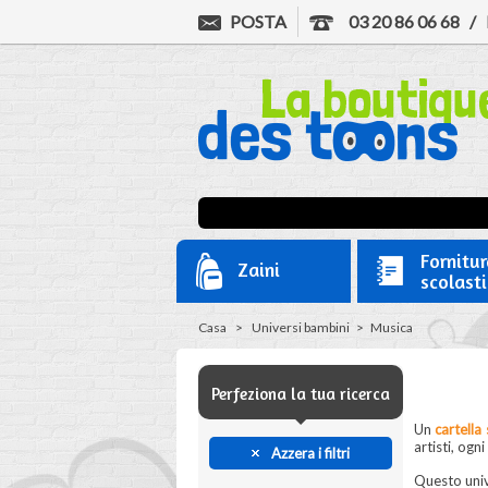
POSTA
03 20 86 06 68
/
Fornitur
Zaini
scolast
Casa
>
Universi bambini
>
Musica
Perfeziona la tua ricerca
Un
cartella
artisti, ogn
Azzera i filtri
Questo univ