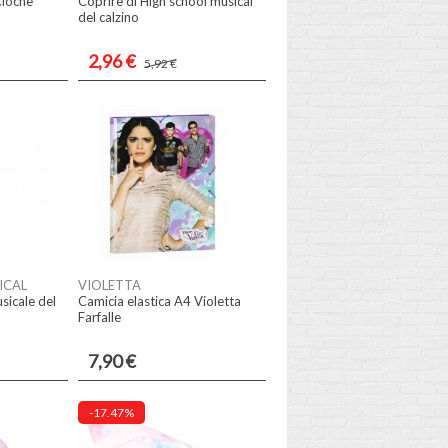
Cloche
Coprire di High school musical
del calzino
2,96 €
5,92 €
ICAL
VIOLETTA
sicale del
Camicia elastica A4 Violetta
Farfalle
7,90 €
-17.47%