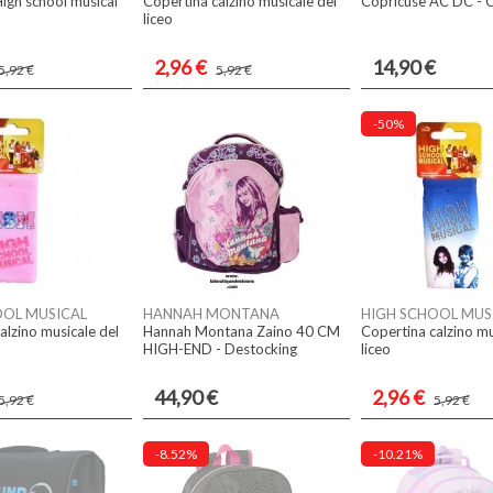
High school musical
Copertina calzino musicale del
Copricuse AC DC - 
liceo
2,96 €
14,90 €
5,92 €
5,92 €
-50%
OOL MUSICAL
HANNAH MONTANA
HIGH SCHOOL MUS
alzino musicale del
Hannah Montana Zaino 40 CM
Copertina calzino mu
HIGH-END - Destocking
liceo
44,90 €
2,96 €
5,92 €
5,92 €
-8.52%
-10.21%