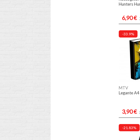
Hunters Hu
6,90 €
-33.9%
MTV
Legante A
3,90 €
-21.83%