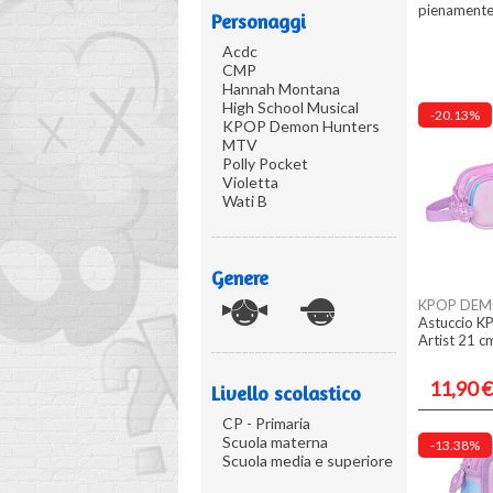
pienamente i
Personaggi
Acdc
CMP
Hannah Montana
High School Musical
-20.13%
KPOP Demon Hunters
MTV
Polly Pocket
Violetta
Wati B
Genere
KPOP DEM
Astuccio K
Artist 21 c
11,90 €
Livello scolastico
CP - Primaria
Scuola materna
-13.38%
Scuola media e superiore