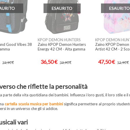
AURITO
ESAURITO
ESAURITO
KPOP DEMON HUNTERS
KPOP DEMON HUN
ound Good Vibes 38
Zaino KPOP Demon Hunters
Zaino KPOP Demon 
gamma
Energy 42 CM - Alta gamma
Artist 42 CM - 2 Sc
36,50 €
47,50 €
39,90 €
39,90 €
52,90 €
verso che riflette la personalità
a parte della vita quotidiana dei bambini. Influenza i loro gusti, il loro stile e i
una
cartella scuola musica per bambini
significa permettere al proprio studente
ersi in un universo che gli si addice.
usicali vari