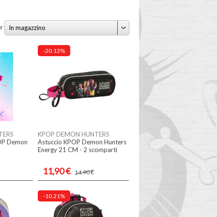
r
In magazzino
-20.13%
TERS
KPOP DEMON HUNTERS
POP Demon
Astuccio KPOP Demon Hunters
Energy 21 CM - 2 scomparti
11,90 €
14,90 €
-10.21%