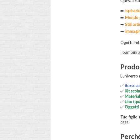
Questa cate
➡️
Ispirazi
➡️
Mondo p
➡️
Stili art
➡️
Immagini
Ogni bambin
I bambini 
Prodot
L'universo 
✅
Borse ad
✅
Kit scola
✅
Material
✅
Lino (qu
✅
Oggetti 
Tuo figlio 
casa.
Perché