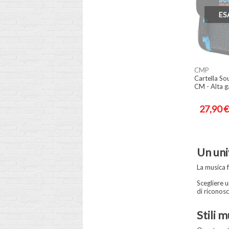
ES
CMP
Cartella S
CM - Alta 
27,90 €
Un uni
La musica f
Scegliere 
di riconosc
Stili m