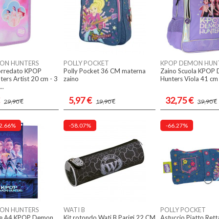
ON HUNTERS
POLLY POCKET
KPOP DEMON HUN
orredato KPOP
Polly Pocket 36 CM materna
Zaino Scuola KPOP
rs Artist 20 cm - 3
zaino
Hunters Viola 41 cm
..
5,97 €
32,75 €
29,90 €
19,90 €
39,90 €
2.66%
-58.07%
-66.27%
ON HUNTERS
WATI B
POLLY POCKET
re A4 KPOP Demon
Kit rotondo Wati B Parigi 22 CM
Astuccio Piatto Rett