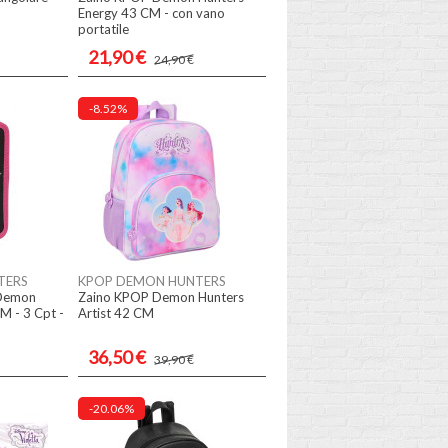
Energy 43 CM - con vano
portatile
21,90 €
24,90 €
-8.52%
TERS
KPOP DEMON HUNTERS
 Demon
Zaino KPOP Demon Hunters
M - 3 Cpt -
Artist 42 CM
36,50 €
39,90 €
-20.06%