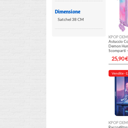
Dimensione
Satchel 38 CM
KPOP DEM
Astuccio C
Demon Hunte
Scomparti -.
25,90 €
Vendite
-1
KPOP DEM
Raccoglito