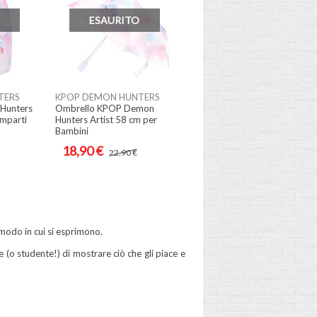
ESAURITO
TERS
KPOP DEMON HUNTERS
Hunters
Ombrello KPOP Demon
omparti
Hunters Artist 58 cm per
Bambini
18,90 €
22,90 €
l modo in cui si esprimono.
 (o studente!) di mostrare ciò che gli piace e