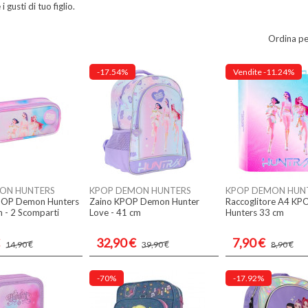
 gusti di tuo figlio.
Ordina pe
-17.54%
Vendite
-11.24%
ON HUNTERS
KPOP DEMON HUNTERS
KPOP DEMON HUN
POP Demon Hunters
Zaino KPOP Demon Hunter
Raccoglitore A4 K
m - 2 Scomparti
Love - 41 cm
Hunters 33 cm
32,90 €
7,90 €
14,90 €
39,90 €
8,90 €
-70%
-17.92%