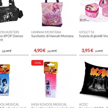
ON HUNTERS
HANNAH MONTANA
VIOLETTA
ano KPOP Demon
Sacchetto di Hannah Montana
Scatola di gioielli Vi
rit
4,90 €
3,95 €
22,90 €
22,90 €
7,90 €
-50%
OOL MUSICAL
HIGH SCHOOL MUSICAL
ACDC